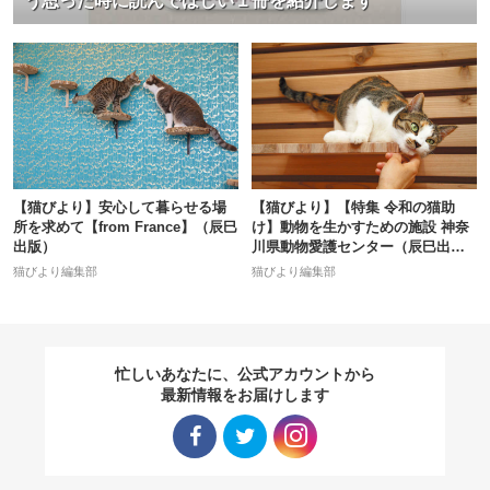
う思った時に読んでほしい１冊を紹介します
【猫びより】安心して暮らせる場
【猫びより】【特集 令和の猫助
所を求めて【from France】（辰巳
け】動物を生かすための施設 神奈
出版）
川県動物愛護センター（辰巳出
版）
猫びより編集部
猫びより編集部
忙しいあなたに、公式アカウントから
最新情報をお届けします
Facebo
Twitter
Instagra