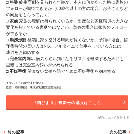
□
年齢
終生面倒を見られる年齢か。本人に何かあった時に家族の
フォローが期待できるか（60歳代以上の方の場合、お子さんなど
の同意をもらっておく）
□
家族
家族の理解は得られているか。出産など家庭環境の大きな
変化を控えている家庭ではないか。単身の場合は家族のフォロー
ができるか
□
勤務形態
極端に家を空ける時間が長くないか。子猫の場合、留
守番時間の長い人はNG。フルタイムで仕事をしている方には、
成猫をお勧めする
□
完全室内飼い
病気や迷い猫になるリスクを軽減するためにも、
里親には完全室内飼いが求められる
□
不妊手術
望まない繁殖を防ぐために不妊手術を約束する
イラスト・おかやまたかとし
監修・墨田由梨（東京都動物愛護推進員）
「猫びより」最新号の購入はこちら
内容について報告する
前の記事
次の記事