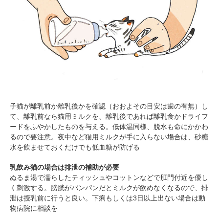
子猫が離乳前か離乳後かを確認（おおよその目安は歯の有無）し
て、離乳前なら猫用ミルクを、離乳後であれば離乳食かドライフ
ードをふやかしたものを与える。低体温同様、脱水も命にかかわ
るので要注意。夜中など猫用ミルクが手に入らない場合は、砂糖
水を飲ませておくだけでも低血糖が防げる
乳飲み猫の場合は排泄の補助が必要
ぬるま湯で濡らしたティッシュやコットンなどで肛門付近を優し
く刺激する。膀胱がパンパンだとミルクが飲めなくなるので、排
泄は授乳前に行うと良い。下痢もしくは3日以上出ない場合は動
物病院に相談を