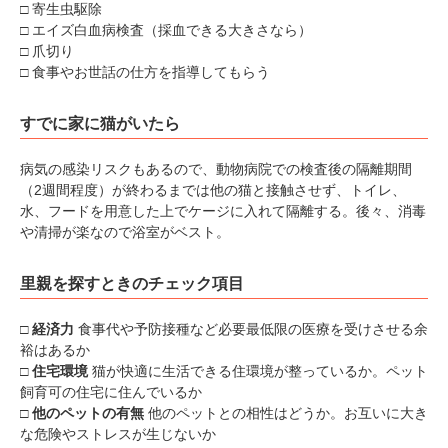
□ 寄生虫駆除
□ エイズ白血病検査（採血できる大きさなら）
□ 爪切り
□ 食事やお世話の仕方を指導してもらう
すでに家に猫がいたら
病気の感染リスクもあるので、動物病院での検査後の隔離期間
（2週間程度）が終わるまでは他の猫と接触させず、トイレ、
水、フードを用意した上でケージに入れて隔離する。後々、消毒
や清掃が楽なので浴室がベスト。
里親を探すときのチェック項目
□
経済力
食事代や予防接種など必要最低限の医療を受けさせる余
裕はあるか
□
住宅環境
猫が快適に生活できる住環境が整っているか。ペット
飼育可の住宅に住んでいるか
□
他のペットの有無
他のペットとの相性はどうか。お互いに大き
な危険やストレスが生じないか