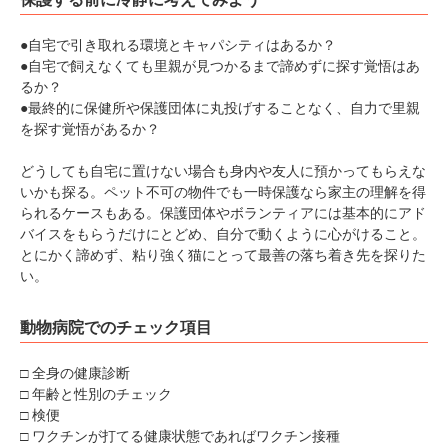
●自宅で引き取れる環境とキャパシティはあるか？
●自宅で飼えなくても里親が見つかるまで諦めずに探す覚悟はあ
るか？
●最終的に保健所や保護団体に丸投げすることなく、自力で里親
を探す覚悟があるか？
どうしても自宅に置けない場合も身内や友人に預かってもらえな
いかも探る。ペット不可の物件でも一時保護なら家主の理解を得
られるケースもある。保護団体やボランティアには基本的にアド
バイスをもらうだけにとどめ、自分で動くように心がけること。
とにかく諦めず、粘り強く猫にとって最善の落ち着き先を探りた
い。
動物病院でのチェック項目
□ 全身の健康診断
□ 年齢と性別のチェック
□ 検便
□ ワクチンが打てる健康状態であればワクチン接種