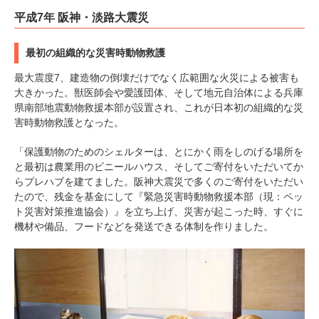
平成7年 阪神・淡路大震災
最初の組織的な災害時動物救護
最大震度7、建造物の倒壊だけでなく広範囲な火災による被害も
大きかった。獣医師会や愛護団体、そして地元自治体による兵庫
県南部地震動物救援本部が設置され、これが日本初の組織的な災
害時動物救護となった。
「保護動物のためのシェルターは、とにかく雨をしのげる場所を
と最初は農業用のビニールハウス、そしてご寄付をいただいてか
らプレハブを建てました。阪神大震災で多くのご寄付をいただい
たので、残金を基金にして『緊急災害時動物救援本部（現：ペッ
ト災害対策推進協会）』を立ち上げ、災害が起こった時、すぐに
機材や備品、フードなどを発送できる体制を作りました。