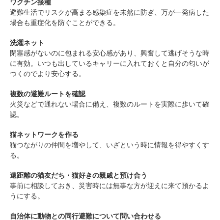
ワクチン接種
避難生活でリスクが高まる感染症を未然に防ぎ、万が一発病した
場合も重症化を防ぐことができる。
洗濯ネット
閉塞感がないのに包まれる安心感があり、興奮して逃げそうな時
に有効。いつも出しているキャリーに入れておくと自分の匂いが
つくのでより安心する。
複数の避難ルートを確認
火災などで通れない場合に備え、複数のルートを実際に歩いて確
認。
猫ネットワークを作る
猫つながりの仲間を増やして、いざという時に情報を得やすくす
る。
遠距離の猫友だち・猫好きの親戚と預け合う
事前に相談しておき、災害時には無事な方が迎えに来て預かるよ
うにする。
自治体に動物との同行避難について問い合わせる