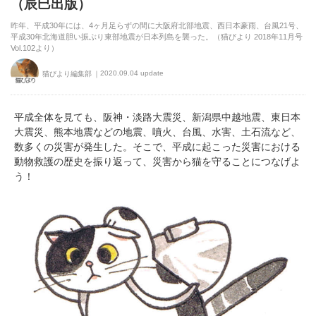
（辰巳出版）
昨年、平成30年には、4ヶ月足らずの間に大阪府北部地震、西日本豪雨、台風21号、
平成30年北海道胆い振ぶり東部地震が日本列島を襲った。（猫びより 2018年11月号
Vol.102より）
2020.09.04 update
猫びより編集部
平成全体を見ても、阪神・淡路大震災、新潟県中越地震、東日本
大震災、熊本地震などの地震、噴火、台風、水害、土石流など、
数多くの災害が発生した。そこで、平成に起こった災害における
動物救護の歴史を振り返って、災害から猫を守ることにつなげよ
う！