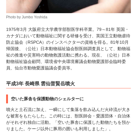
Photo by Jumbo Yoshida
1975年3月 大阪府立大学農学部獣医学科卒業。79～81年 英国・
カナダにおいて動物福祉に関する研修を受け、英国王立動物虐待
防止協会（RSPCA）のインスペクターの資格を得る。81年10月
帰国後、（公社）日本動物福祉協会獣医師調査員として、動物福
祉の推進や災害時の動物救護活動に携わる。現在、（公社）日本
動物福祉協会顧問、環境省中央環境審議会動物愛護部会臨時委
員、仙台市動物愛護協議会委員等。
平成3年 長崎県 雲仙普賢岳噴火
空いた豚舎を保護動物のシェルターに
噴火と土石流に加え、一瞬にして集落を飲み込んだ火砕流が大き
な被害をもたらした。この時には、獣医師会・愛護団体・自治体
がそれぞれ独自に活動。「空いた豚舎に保護した動物たちを預か
りました。ケージ以外に豚用の囲いも利用しました」。