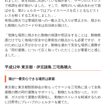
れました。表を自由に出歩いている猫が多く、ケージのストレス
で体調を崩す猫がいました。そこで、相性のいい組み合わせで遊
ばせる、第2シェルターではプレイスペースを広くとるなどスト
レスを軽くする工夫をしました」。
有珠山噴火では警戒区域への一般人立ち入りが禁止され、残され
た動物たちのフードや水は自治体が届けた。
「危険な場所に残された動物の保護や世話をすることは、動物救
護だけでなく地域の安全や公衆衛生の観点からも必要ですが、そ
のためには人手がかかります。動物を連れて安全な場所に避難す
る『同行避難』について広く知っていただくことが重要だと感じ
ました」。
平成12年 東京都・伊豆諸島 三宅島噴火
猫が一番安心できる場所は家庭
東京都と東京都獣医師会が前もってケージを三宅島に送って全島
避難の際の同行避難をサポートし、動物たちを預かった。その
後、ガスが出て避難が長期化し、動物のストレスを軽減するため
に日野市にプレハブのシェルターを建てた。