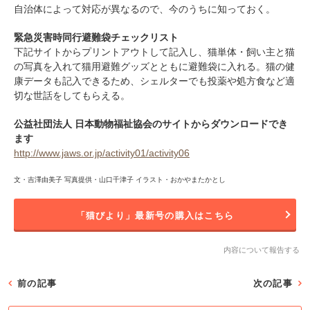
自治体によって対応が異なるので、今のうちに知っておく。
緊急災害時同行避難袋チェックリスト
下記サイトからプリントアウトして記入し、猫単体・飼い主と猫
の写真を入れて猫用避難グッズとともに避難袋に入れる。猫の健
康データも記入できるため、シェルターでも投薬や処方食など適
切な世話をしてもらえる。
公益社団法人 日本動物福祉協会のサイトからダウンロードでき
ます
http://www.jaws.or.jp/activity01/activity06
文・吉澤由美子 写真提供・山口千津子 イラスト・おかやまたかとし
「猫びより」最新号の購入はこちら
内容について報告する
前の記事
次の記事