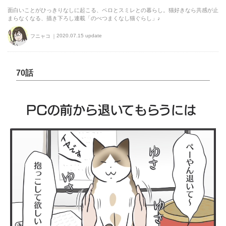
面白いことがひっきりなしに起こる、ペロとスミレとの暮らし。猫好きなら共感が止
まらなくなる、描き下ろし連載「のべつまくなし猫ぐらし」♪
2020.07.15 update
フニャコ
70話