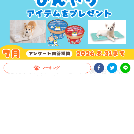
マーキング
【ひんやりアイテムプレゼント】夏のおでかけど
う過ごす？愛犬・愛猫のひんやり対策アンケート
Facebookシェア
Twitterシェア
LINE
実施中！
本格的な夏が到来！愛犬・愛猫とのおでかけや移動時の暑さ対策、みんなはどうして
る？PECOでは「夏のおでかけ × ひんやり対策」に関するアンケートを実施中。ご回
答いただいた方の中から抽選で豪華ひんやりアイテムをプレゼント！【所要時間：約
3分】
2026.07.31 update
PECO編集部