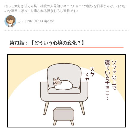
抱っこ大好き甘えん坊、極度の人見知りネコ “チョコ” の愉快な日常まんが。ほのぼ
のな毎日にほっこり癒される描きおろし連載です♪
2020.07.14 update
カト
第71話：【どういう心境の変化？】