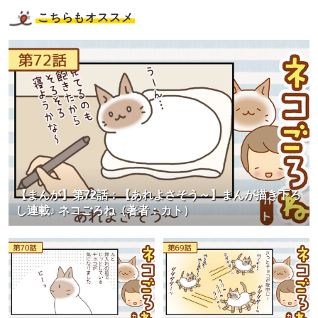
こちらもオススメ
【まんが】第72話：【あれよさそう～】まんが描き下ろ
し連載♪ ネコごろね（著者：カト）