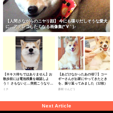
【人間さながらのニヤリ顔】 今にも喋りだしそうな愛犬
に、アテレコしたくなる画像集(*´∀｀)♪
【※キス待ちではありません】お
【あどけなかったあの頃♡】コー
散歩前には電池残量を確認しよ
ギーさんがお家にやってきたとき
う！ さもないと…突然こうなりま
を、振り返ってみました（12枚）
す(笑)
ミチ
蒼樹 りんどう