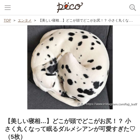
TOP
エンタメ
【美しい寝相…】どこが頭でどこがお尻！？ 小さく丸くなって眠るダルメシアンが可愛すぎた♡（5枚）
出典 : https://www.instagram.com/fuji_bull/
【美しい寝相…】どこが頭でどこがお尻！？ 小
さく丸くなって眠るダルメシアンが可愛すぎた♡
（5枚）