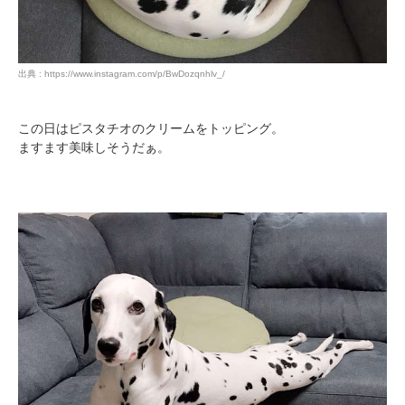
出典 : https://www.instagram.com/p/BwDozqnhlv_/
この日はピスタチオのクリームをトッピング。
ますます美味しそうだぁ。
PECOアプリをダウンロード済みの方
アプリで開く
閉じる
pecodogs
pecocats