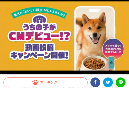
マーキング
【CM出演のチャンス！】愛犬の「おいしい顔」
が全国へ。メディコート動画投稿キャンペーン開
Facebookシェア
Twitterシェア
LINE
催！
愛犬がCMデビュー！？ペットライン『メディコート』では「おいしい顔」の動画投
稿キャンペーンを開催中。グランプリは2026年10月以降公開予定のWEB CMに出演
決定！さらに抽選で総計100名様に「ごほうびセット」をプレゼント。参加はInstagr
amに投稿するだけ。スマホで手軽に、うちの子の晴れ舞台を目指しましょう！