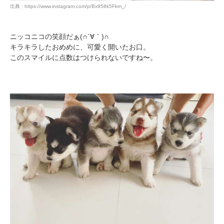
出典 : https://www.instagram.com/p/Bx958k5Fkm_/
ニッコニコの笑顔だぁ(∩´∀｀)∩
キラキラしたおめめに、可愛く開いたお口。
このスマイルに点数はつけられないですね〜。