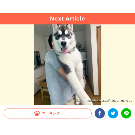
出典 : https://twitter.com/meteor_mayuge
マーキング
【驚愕！】大型犬の成長スピードが凄まじい！飼
い主さんも思わず…「これが5ヶ月の子犬ちゃん
Facebookシェア
Twitterシェア
LINE
ですか」