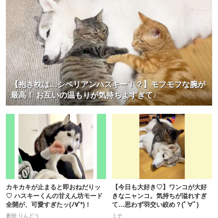
【抱き枕は…シベリアンハスキー！？】モフモフな腕が
最高！ お互いの温もりが気持ちよすぎて♪
カキカキが止まると即おねだりッ
【今日も大好き♡】ワンコが大好
♡ ハスキーくんの甘えん坊モード
きなニャンコ。気持ちが溢れすぎ
全開が、可愛すぎたッ(ﾉ∀`*)！
て…思わず羽交い絞め？(ﾟ∀ﾟ)
蒼樹 りんどう
ミチ