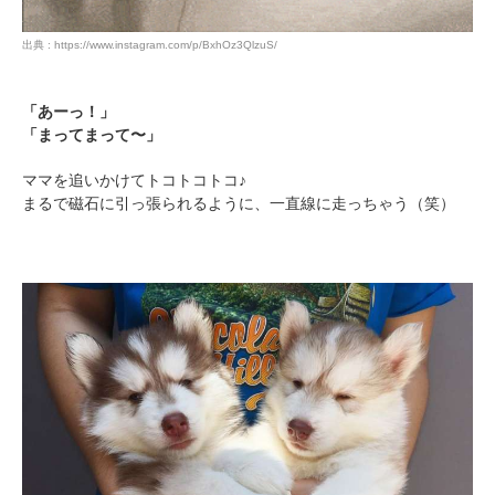
pecodogs
pecocats
出典 : https://www.instagram.com/p/BxhOz3QlzuS/
いぬ部をフォロー
ねこ部をフォロー
「あーっ！」
「まってまって〜」
アプリをダウンロードする
ママを追いかけてトコトコトコ♪
まるで磁石に引っ張られるように、一直線に走っちゃう（笑）