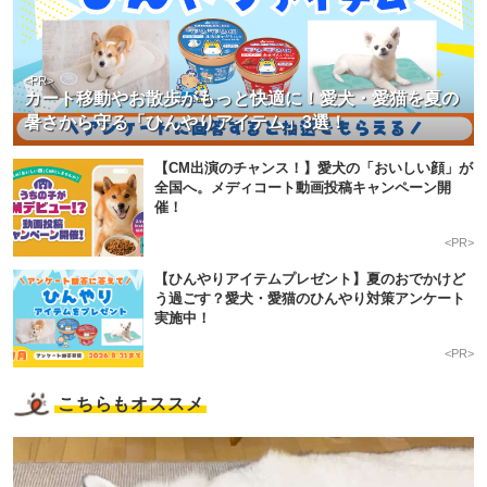
<PR>
カート移動やお散歩がもっと快適に！愛犬・愛猫を夏の
暑さから守る「ひんやりアイテム」3選！
【CM出演のチャンス！】愛犬の「おいしい顔」が
全国へ。メディコート動画投稿キャンペーン開
催！
<PR>
【ひんやりアイテムプレゼント】夏のおでかけど
う過ごす？愛犬・愛猫のひんやり対策アンケート
実施中！
<PR>
こちらもオススメ