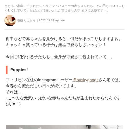
とあるご家庭に生まれたシベリアン・ハスキーの赤ちゃんたち。どの子もコロコロむ
くむくしていて、ただただ可愛いとしか言えません♡ まさに天使です…。
2022.09.07 update
蒼樹 りんどう
街中などで赤ちゃんを見かけると、何だかほっこりしますよね。
キャッキャ笑っている様子は無垢で愛らしさいっぱい！
今回ご紹介する子たちも、全身が可愛さに包まれていて…。
Puppies!
フィリピン在住のInstagramユーザー
@huskyganglt
さん宅では、
今春から慌ただしい日々が続いてます。
それは…
↓こ〜んな元気いっぱいな赤ちゃんたちが生まれたからなんです
(人´∀｀)