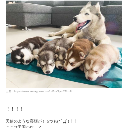
出典 : https://www.instagram.com/p/BxV2ym2FdzZ/
！！！！
天使のような寝顔が！ 5つも(* ﾟДﾟ)！！
ここは天国かな…？