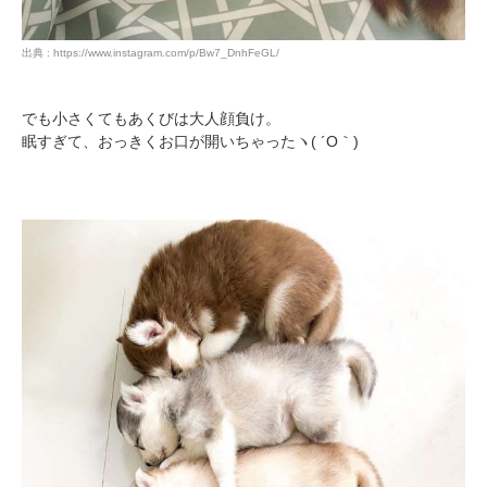
出典 : https://www.instagram.com/p/Bw7_DnhFeGL/
でも小さくてもあくびは大人顔負け。
眠すぎて、おっきくお口が開いちゃったヽ( ´O｀)ゞ