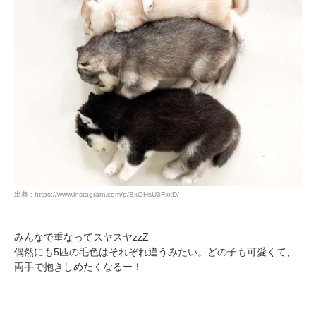
出典 : https://www.instagram.com/p/BxOHsU3FxxD/
みんなで重なってスヤスヤzzZ
偶然にも5匹の毛色はそれぞれ違うみたい。どの子も可愛くて、
両手で抱きしめたくなるー！