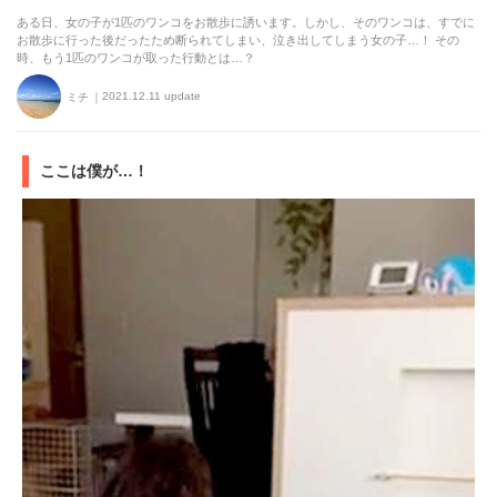
ある日、女の子が1匹のワンコをお散歩に誘います。しかし、そのワンコは、すでに
お散歩に行った後だったため断られてしまい、泣き出してしまう女の子…！ その
時、もう1匹のワンコが取った行動とは…？
2021.12.11 update
ミチ
ここは僕が…！