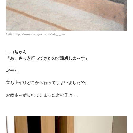
出典 : https://www.instagram.com/loki_._nico
ニコちゃん
「あ、さっき行ってきたので遠慮しま～す」
ｽﾀﾀﾀﾀ…
立ち上がりどこかへ行ってしまいました^^;
お散歩を断られてしまった女の子は…。