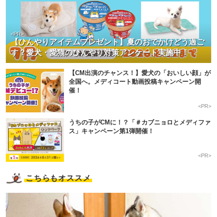
<PR>
【ひんやりアイテムプレゼント】夏のおでかけどう過ご
す？愛犬・愛猫のひんやり対策アンケート実施中！
【CM出演のチャンス！】愛犬の「おいしい顔」が
全国へ。メディコート動画投稿キャンペーン開
催！
<PR>
うちの子がCMに！？「＃カブニョロとメディファ
ス」キャンペーン第1弾開催！
<PR>
こちらもオススメ