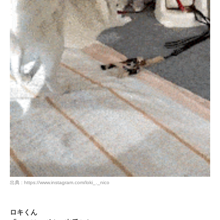
出典 : https://www.instagram.com/loki_._nico
ロキくん