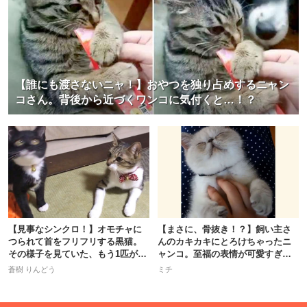
【誰にも渡さないニャ！】おやつを独り占めするニャン
コさん。背後から近づくワンコに気付くと…！？
【見事なシンクロ！】オモチャに
【まさに、骨抜き！？】飼い主さ
つられて首をフリフリする黒猫。
んのカキカキにとろけちゃったニ
その様子を見ていた、もう1匹が…
ャンコ。至福の表情が可愛すぎ
♪
た〜♡
蒼樹 りんどう
ミチ