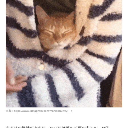
PECOアプリをダウンロード済みの方
アプリで開く
閉じる
pecodogs
pecocats
出典 : https://www.instagram.com/marimon0703__/
いぬ部をフォロー
ねこ部をフォロー
あまりの気持ちよさに、ついには落ちて夢の中へ〜…zzZ