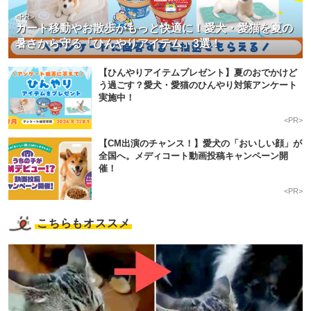
<PR>
カート移動やお散歩がもっと快適に！愛犬・愛猫を夏の
暑さから守る「ひんやりアイテム」3選！
【ひんやりアイテムプレゼント】夏のおでかけど
う過ごす？愛犬・愛猫のひんやり対策アンケート
実施中！
<PR>
【CM出演のチャンス！】愛犬の「おいしい顔」が
全国へ。メディコート動画投稿キャンペーン開
催！
<PR>
こちらもオススメ