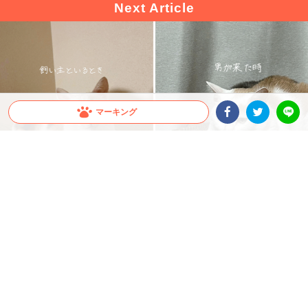
マーキング
Facebookシェア
Twitterシェア
LINE
出典 : https://www.tiktok.com/@lovegremlins
【同じ猫。男が来た瞬間、こうなります。】男嫌
いすぎるニャンコの豹変ぶりが話題！
美ねこさんだと思いきや…男性が来た瞬間、まさかの“別猫”へ！？ 男嫌いすぎるニャ
ンコ・ぺぺちゃんの変貌ぶりが激しすぎると話題です♪
2026.07.18 update
大橋 ぺっち