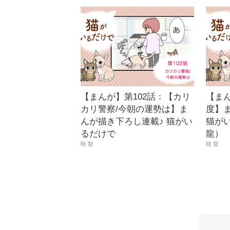
【まんが】第102話：【カリ
【まん
カリ警察/今朝の運勢は】ま
度】
んが描き下ろし連載♪ 猫がい
猫が
るだけで
龍）
暁 龍
暁 龍