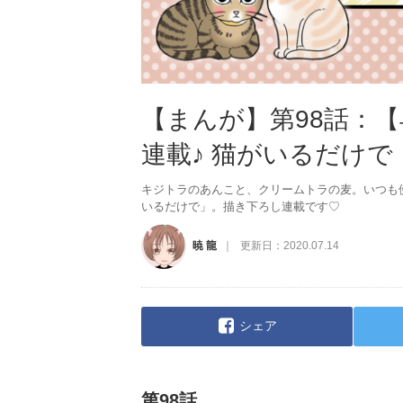
【まんが】第98話：
連載♪ 猫がいるだけで
キジトラのあんこと、クリームトラの麦。いつも
いるだけで」。描き下ろし連載です♡
暁 龍
更新日：
2020.07.14
シェア
第98話