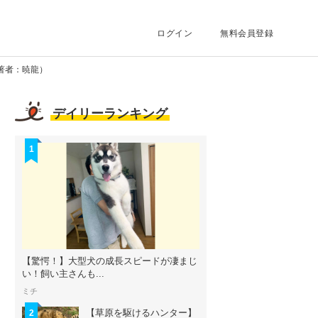
ログイン
無料会員登録
著者：暁龍）
デイリーランキング
1
【驚愕！】大型犬の成長スピードが凄まじ
い！飼い主さんも...
ミチ
【草原を駆けるハンター】
2