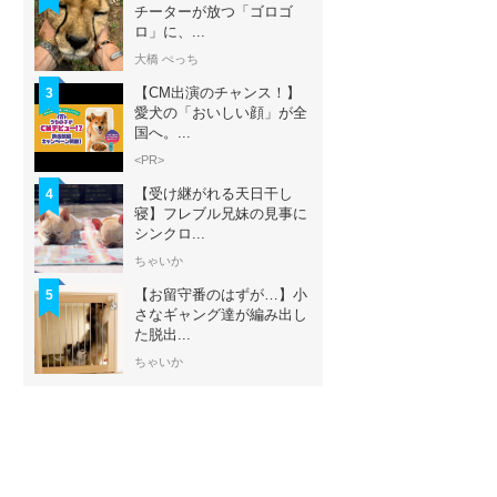
チーターが放つ「ゴロゴ
ロ」に、...
大橋 ぺっち
【CM出演のチャンス！】
3
愛犬の「おいしい顔」が全
国へ。...
<PR>
【受け継がれる天日干し
4
寝】フレブル兄妹の見事に
シンクロ...
ちゃいか
【お留守番のはずが…】小
5
さなギャング達が編み出し
た脱出...
ちゃいか