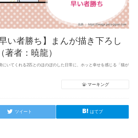
出典 ： https://image.peco-japan.com
【早い者勝ち】まんが描き下ろし
（著者：暁龍）
傍にいてくれる2匹とのほのぼのした日常に、ホッと幸せを感じる「猫が
マーキング
ツイート
はてブ