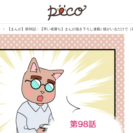
PECO
で
【まんが】第98話：【早い者勝ち】まんが描き下ろし連載♪ 猫がいるだけで（