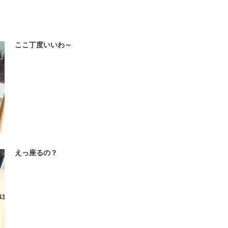
ここ丁度いいわ～
えっ座るの？