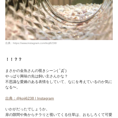
出典 : https://www.instagram.com/koji6238/
！！？？
まさかの金魚さんの覗きシーン( ﾟДﾟ)
やっぱり興味の先は飼い主さんかな？
不思議な愛嬌のある表情をしていて、なにを考えているのか気に
なる〜。
出典：@koji6238 | Instagram
いかがだったでしょうか。
扉の隙間や角からチラりと覗いてくる仕草は、おもしろくて可愛