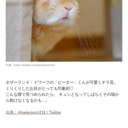
アプリで開く
閉じる
pecodogs
pecocats
いぬ部をフォロー
ねこ部をフォロー
出典 : https://twitter.com/peterpom211
ネザーランド・ドワーフの「ピーター」くんが可愛くチラ見。
アプリをダウンロードする
くりくりしたお目がとっても印象的♡
こんな瞳で見つめられたら、 キュンとなってしばらくその場か
ら動けなくなるかも…。
出典：@peterpom211 | Twitter