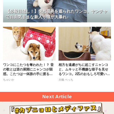
【必殺目隠し！】突然視界を遮られたワンコ。ヤンチャ
で自由気ままな新入り猫が大暴れ♪
ワンコにこたつを奪われた！？ 昔
相方を遠慮がちに起こすニャンコ
の歌とは逆の展開にニャンコが困
と、ムキッと不機嫌な様子を見せ
惑。こたつは一体誰の手に渡るの
るワンコ。2匹のおもしろ可愛い43
か♪
秒♪
ちゃいか
大橋 ぺっち