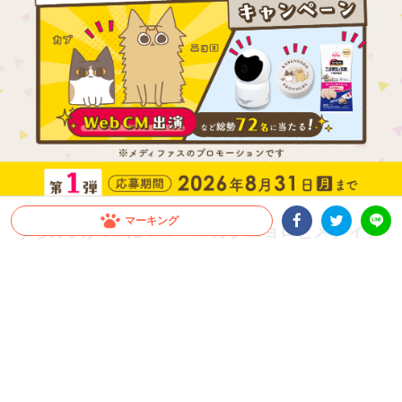
マーキング
うちの子がCMに！？「＃カブニョロとメディフ
Facebookシェア
Twitterシェア
ァス」キャンペーン第1弾開催！
LINE
1kg以上のメディファス、またはメディファスアドバンスの購入で、CM出演権や豪
華賞品が総勢72名に当たる！愛猫の下部尿路の健康ケアをしながら応募しよう！Inst
agramで動画を投稿、もしくは商品購入レシートで応募ができるよ！
PR
ペットライン株式会社
当選賞品はこちら！