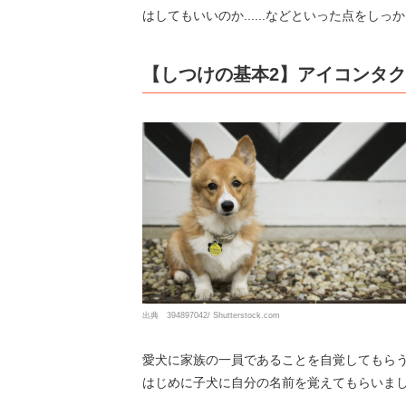
はしてもいいのか......などといった点をし
【しつけの基本2】アイコンタ
出典 394897042/ Shutterstock.com
愛犬に家族の一員であることを自覚してもら
はじめに子犬に自分の名前を覚えてもらいま