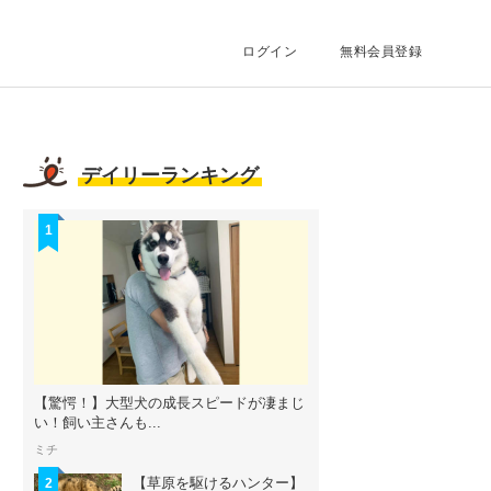
ログイン
無料会員登録
デイリーランキング
1
【驚愕！】大型犬の成長スピードが凄まじ
い！飼い主さんも...
ミチ
【草原を駆けるハンター】
2