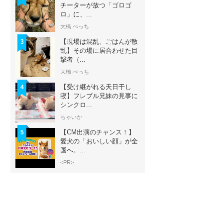
チーターが放つ「ゴロゴ
ロ」に、...
大橋 ぺっち
【現場は混乱、ごはんが散
3
乱】その場に居合わせた目
撃者（...
大橋 ぺっち
【受け継がれる天日干し
4
寝】フレブル兄妹の見事に
シンクロ...
ちゃいか
【CM出演のチャンス！】
5
愛犬の「おいしい顔」が全
国へ。...
<PR>