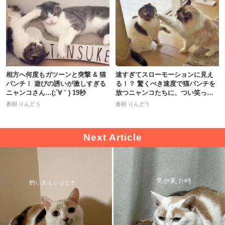
相方へ何度もガツーンと突撃 & 猫
速すぎてスローモーションに見え
パンチ！ 遊びの誘いが激しすぎる
る！？ 驚くべき速度で猫パンチを
ニャンコさん…(;´∀｀) 19秒
放つニャンコたちに、つい笑っち
ゃう♪
蒼樹 りんどう
蒼樹 りんどう