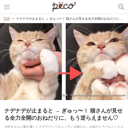
TOP
ナデナデが止まると → ぎゅっ〜！ 猫さんが見せる全力全開のおねだりに、もう逆らえません♡
出典 : https://www.instagram.com/yopicinnamon/
ナデナデが止まると → ぎゅっ〜！ 猫さんが見せ
る全力全開のおねだりに、もう逆らえません♡
大好きな人に喉を優しくナデナデしてもらっている猫さん。お顔がとろ〜んとしちゃ