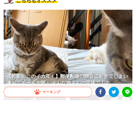
こちらもオススメ
【見よ…このイカ耳！】郵便配達の物音で起きてしまい
激おこモード全開！ そんな猫さんの背後で！？
マーキング
Facebookシェア
Twitterシェア
LINE