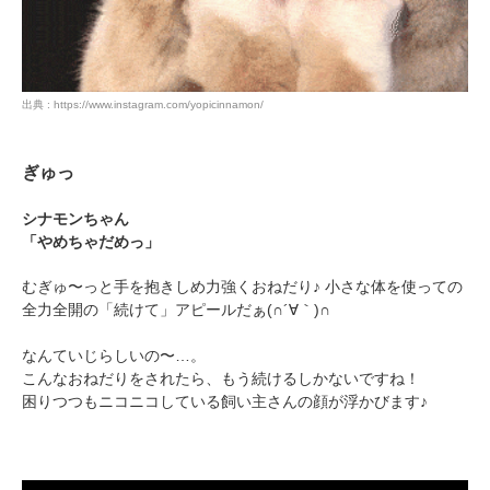
出典 : https://www.instagram.com/yopicinnamon/
ぎゅっ
シナモンちゃん
「やめちゃだめっ」
むぎゅ〜っと手を抱きしめ力強くおねだり♪ 小さな体を使っての
全力全開の「続けて」アピールだぁ(∩´∀｀)∩
なんていじらしいの〜…。
こんなおねだりをされたら、もう続けるしかないですね！
困りつつもニコニコしている飼い主さんの顔が浮かびます♪