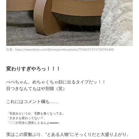
出典 : https://www.tiktok.com/@lovegremlins/photo/7549427274739764488
変わりすぎやろっ！！！
ぺぺちゃん、めちゃくちゃ顔に出るタイプだッ！！
目つきなんてもはや別猫（笑）
これにはコメント欄も……
「毛並みというか、毛艶も無くなってる」
「大きさも変わってない？」
「〇〇が完全に憑依しとるんよwwww」
実はこの変貌ぶり、“とある人物”にそっくりだと大盛り上がり。