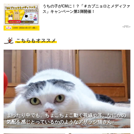
うちの子がCMに！？「＃カブニョロとメディファ
アプリで開く
ス」キャンペーン第1弾開催！
閉じる
<PR>
こちらもオススメ
pecodogs
pecocats
いぬ部をフォロー
ねこ部をフォロー
アプリをダウンロードする
まったり中でも、ちょこちょこ動く視線や耳。なにかの
気配を感じとっているかのようなアザラシ猫さん♪