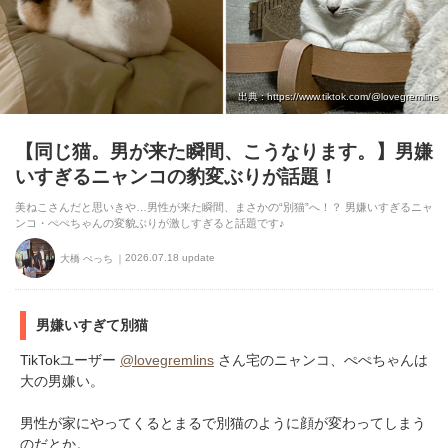
出典 : https://www.tiktok.com/@lovegremlins
【同じ猫。男が来た瞬間、こうなります。】男嫌
いすぎるニャンコの豹変ぶりが話題！
美ねこさんだと思いきや…男性が来た瞬間、まさかの“別猫”へ！？ 男嫌いすぎるニャ
ンコ・ぺぺちゃんの変貌ぶりが激しすぎると話題です♪
2026.07.18 update
大橋 ぺっち
男嫌いすぎて別猫
TikTokユーザー
@lovegremlins
さん宅のニャンコ、ぺぺちゃんは
大の男嫌い。
男性が家にやってくるとまるで別猫のように顔が変わってしまう
のだとか。