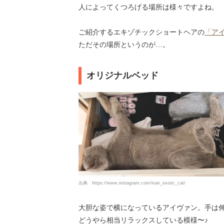
人によってくつろげる場所は様々ですよね。
ご紹介するエキゾチックショートヘアの
「ア
ただその場所というのが…。
オリジナルベッド
出典
https://www.instagram.com/ivan_exotic_cat/
大胆な姿で横になっているアイヴァン。手は
どうやら相当リラックスしている模様〜♪