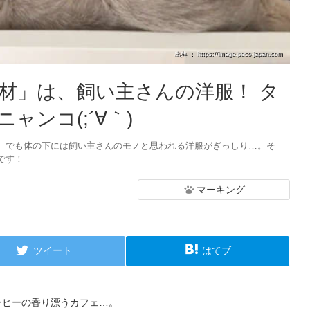
出典 ： https://image.peco-japan.com
材」は、飼い主さんの洋服！ タ
ンコ(;´∀｀)
。でも体の下には飼い主さんのモノと思われる洋服がぎっしり…。そ
です！
マーキング
ツイート
はてブ
ーヒーの香り漂うカフェ…。