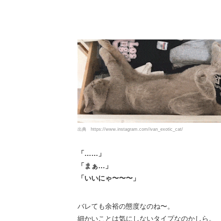
出典
https://www.instagram.com/ivan_exotic_cat/
「……」
「まぁ…」
「いいにゃ〜〜〜」
バレても余裕の態度なのね〜。
細かいことは気にしないタイプなのかしら。