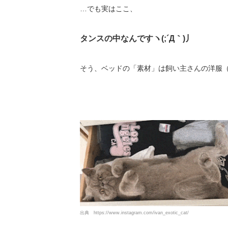
…でも実はここ、
タンスの中なんですヽ(;´Д｀)丿
そう、ベッドの「素材」は飼い主さんの洋服
出典
https://www.instagram.com/ivan_exotic_cat/