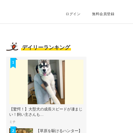
ログイン
無料会員登録
デイリーランキング
1
【驚愕！】大型犬の成長スピードが凄まじ
い！飼い主さんも...
ミチ
【草原を駆けるハンター】
2