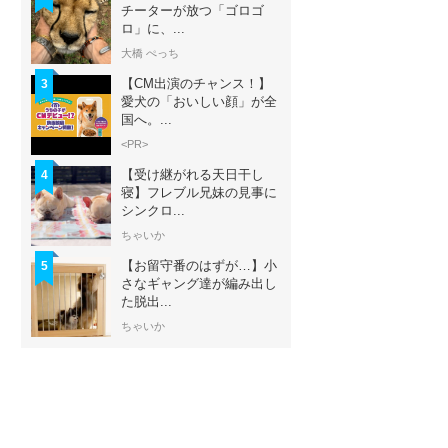
チーターが放つ「ゴロゴ
ロ」に、...
大橋 ぺっち
【CM出演のチャンス！】
3
愛犬の「おいしい顔」が全
国へ。...
<PR>
【受け継がれる天日干し
4
寝】フレブル兄妹の見事に
シンクロ...
ちゃいか
【お留守番のはずが…】小
5
さなギャング達が編み出し
た脱出...
ちゃいか