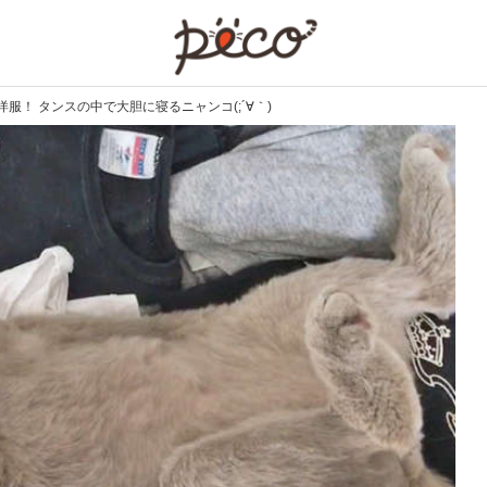
PECO
！ タンスの中で大胆に寝るニャンコ(;´∀｀)