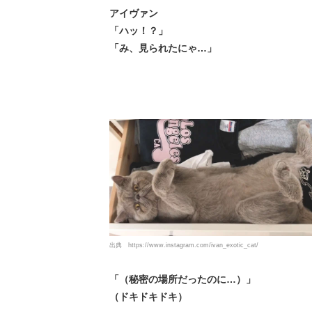
アイヴァン
「ハッ！？」
「み、見られたにゃ…」
出典
https://www.instagram.com/ivan_exotic_cat/
「（秘密の場所だったのに…）」
（ドキドキドキ）