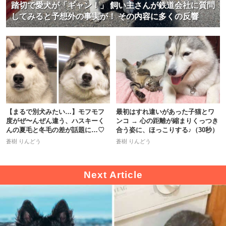
踏切で愛犬が「ギャン！」 飼い主さんが鉄道会社に質問
してみると予想外の事実が！ その内容に多くの反響
【まるで別犬みたい…】モフモフ
最初はすれ違いがあった子猫とワ
度がぜ〜んぜん違う、ハスキーく
ンコ → 心の距離が縮まりくっつき
んの夏毛と冬毛の差が話題に…♡
合う姿に、ほっこりする♪（30秒）
蒼樹 りんどう
蒼樹 りんどう