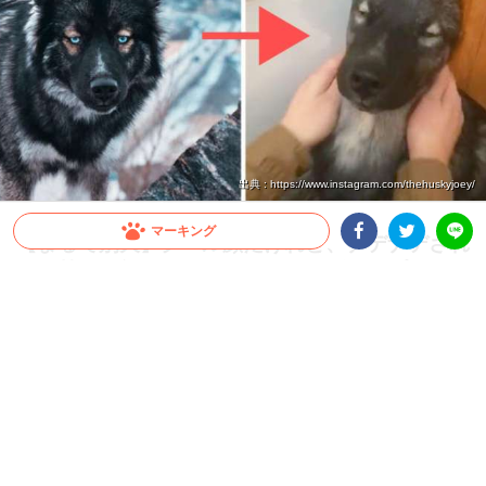
出典 : https://www.instagram.com/thehuskyjoey/
マーキング
【まるで別犬】クール顔だけれど、ナデナデされ
ると甘えた顔になるワンコ。そのギャップが…(*
Facebookシェア
Twitterシェア
LINE
´ｪ`*)
普段はとってもクールな顔立ちのワンコ。しかし、飼い主さんに撫でられるとその表
情は一変。まるで別のワンコのようにうっとり甘えん坊の顔になってしまうのです(*
´艸｀)
2021.09.15 update
PECO TV
“ギャップ萌え”という言葉があるように、普段とは違う一面を垣