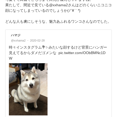
果たして、間近で見ている@xxhama2さんはどのくらいニコニコ
顔になってしまっているのでしょうか(ﾉ´∀｀*)
アプリをダウンロードする
どんな人も虜にしそうな、魅力あふれるワンコさんなのでした。
ハマジ
@xxhama2
2020-02-28
時々インスタグラム💐✨みたいな顔するけど背景にハンガー
見えてるからダメだゴメンな
pic.twitter.com/OObBMNc1D
W