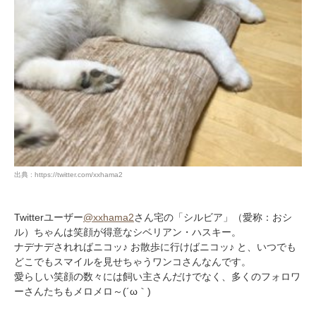
出典 : https://twitter.com/xxhama2
Twitterユーザー
@xxhama2
さん宅の「シルビア」（愛称：おシ
ル）ちゃんは笑顔が得意なシベリアン・ハスキー。
ナデナデされればニコッ♪ お散歩に行けばニコッ♪ と、いつでも
どこでもスマイルを見せちゃうワンコさんなんです。
愛らしい笑顔の数々には飼い主さんだけでなく、多くのフォロワ
ーさんたちもメロメロ～(´ω｀)