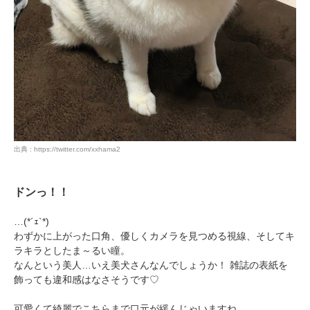
PECOアプリをダウンロード済みの方
アプリで開く
出典 : https://twitter.com/xxhama2
閉じる
ドンっ！！
…(*´ｪ`*)
わずかに上がった口角、優しくカメラを見つめる視線、そしてキ
ラキラとしたま～るい瞳。
なんという美人…いえ美犬さんなんでしょうか！ 雑誌の表紙を
pecodogs
pecocats
飾っても違和感はなさそうです♡
いぬ部をフォロー
ねこ部をフォロー
可愛くて綺麗でこちらまで口元が緩んじゃいますね。