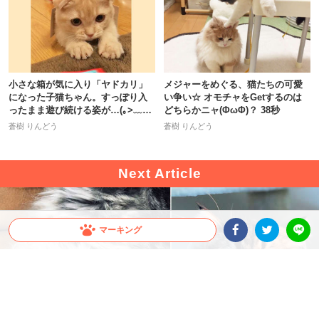
小さな箱が気に入り「ヤドカリ」
メジャーをめぐる、猫たちの可愛
になった子猫ちゃん。すっぽり入
い争い☆ オモチャをGetするのは
ったまま遊び続ける姿が…(｡>﹏
どちらかニャ(ΦωΦ)？ 38秒
<｡)
蒼樹 りんどう
蒼樹 りんどう
マーキング
Facebookシェア
Twitterシェア
LINE