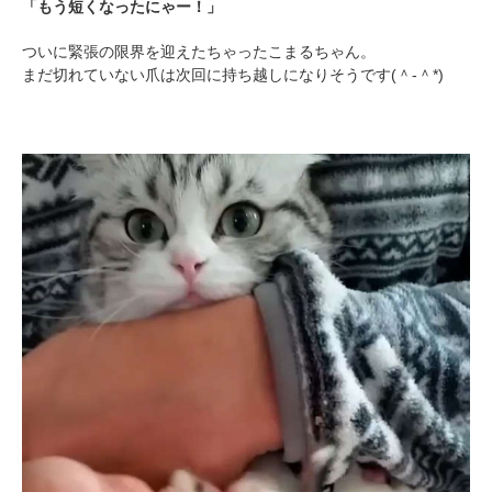
「もう短くなったにゃー！」
pecodogs
pecocats
いぬ部をフォロー
ねこ部をフォロー
ついに緊張の限界を迎えたちゃったこまるちゃん。
まだ切れていない爪は次回に持ち越しになりそうです(＾-＾*)
アプリをダウンロードする