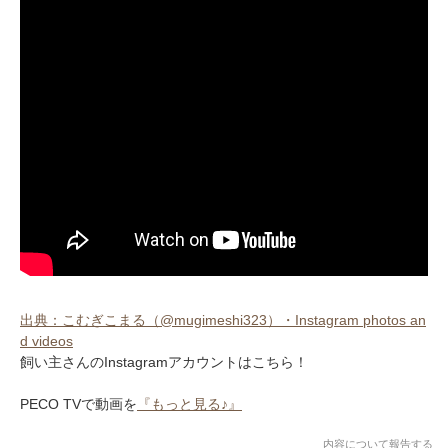
出典：こむぎこまる（@mugimeshi323）・Instagram photos an
d videos
飼い主さんのInstagramアカウントはこちら！
PECO TVで動画を
『もっと見る♪』
内容について報告する