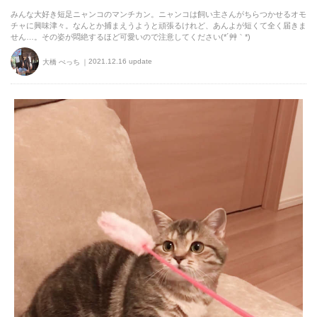
みんな大好き短足ニャンコのマンチカン。ニャンコは飼い主さんがちらつかせるオモ
チャに興味津々。なんとか捕まえうようと頑張るけれど、あんよが短くて全く届きま
せん…。その姿が悶絶するほど可愛いので注意してください(*´艸｀*)
2021.12.16 update
大橋 ぺっち