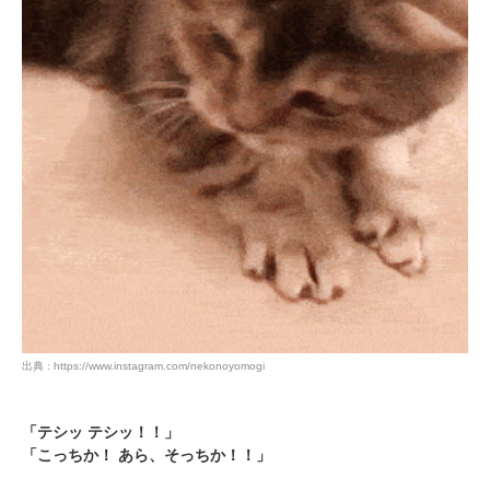
pecodogs
pecocats
いぬ部をフォロー
ねこ部をフォロー
アプリをダウンロードする
出典 : https://www.instagram.com/nekonoyomogi
「テシッ テシッ！！」
「こっちか！ あら、そっちか！！」