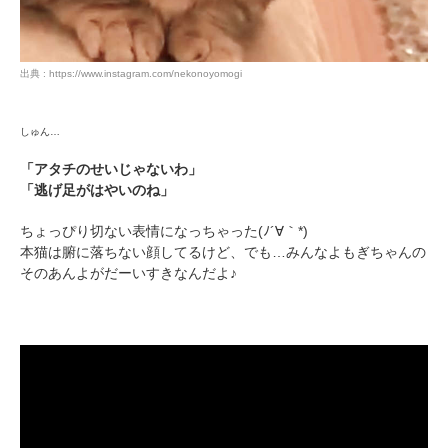
出典 : https://www.instagram.com/nekonoyomogi
しゅん…
「アタチのせいじゃないわ」
「逃げ足がはやいのね」
ちょっぴり切ない表情になっちゃった(ﾉ´∀｀*)
本猫は腑に落ちない顔してるけど、でも…みんなよもぎちゃんの
そのあんよがだーいすきなんだよ♪