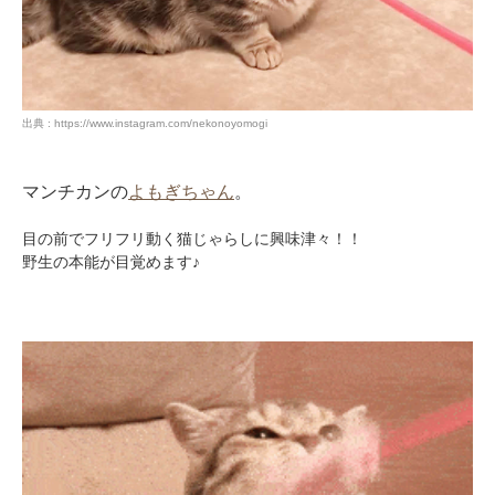
出典 : https://www.instagram.com/nekonoyomogi
マンチカンの
よもぎちゃん
。
目の前でフリフリ動く猫じゃらしに興味津々！！
野生の本能が目覚めます♪