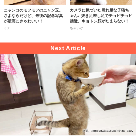
ニャンコのモフモフのニャン玉。
カメラに気づいた照れ屋な子猫ち
さよならだけど、最後の記念写真
ゃん♪ 抜き足差し足でチョビチョビ
が最高にきゃわいい！
接近。キョトン顔がたまらない！
ミチ
ちゃいか
出典 : https://twitter.com/minira_diary