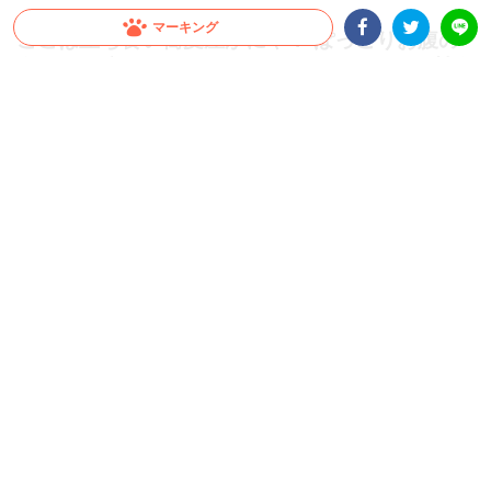
マーキング
ここは立ち食い蕎麦屋かにゃ？ ぽっこりお腹の
食いしん坊ニャンコがおじさんスタイルで絶賛食
Facebookシェア
Twitterシェア
LINE
事中♪
一度見たら忘れられない食べ姿。上手に器を支えながら、まるで立ち食い蕎麦を食べ
るかのようにご飯を食べるニャンコさん。このビジュアルにハマる人が続出しました
♡ 人間顔負けの食いしん坊万歳〜！
2022.08.23 update
ちゃいか
お皿が置かれるまで待ちきれない！？