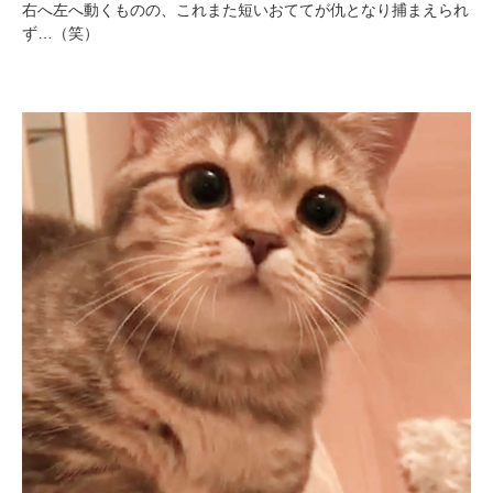
右へ左へ動くものの、これまた短いおててが仇となり捕まえられ
ず…（笑）