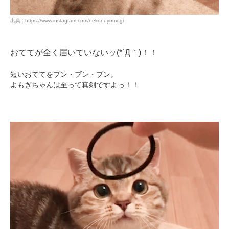
出典 : https://www.instagram.com/nekonoyomogi
おててが全く届いていないッ(*´Д｀)！！
短いおててをブン・ブン・ブン。
よもぎちゃんは至って真剣ですよっ！！