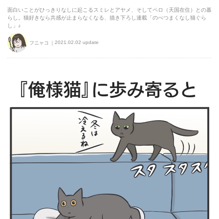
面白いことがひっきりなしに起こるスミレとアヤメ、そしてペロ（天国在住）との暮
らし。猫好きなら共感が止まらなくなる、描き下ろし連載「のべつまくなし猫ぐら
し」♪
2021.02.02 update
フニャコ