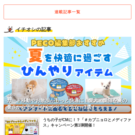
連載記事一覧
イチオシの記事
<PR>
カート移動やお散歩がもっと快適に！愛犬・愛猫を夏の
暑さから守る「ひんやりアイテム」3選！
うちの子がCMに！？「＃カブニョロとメディファ
ス」キャンペーン第1弾開催！