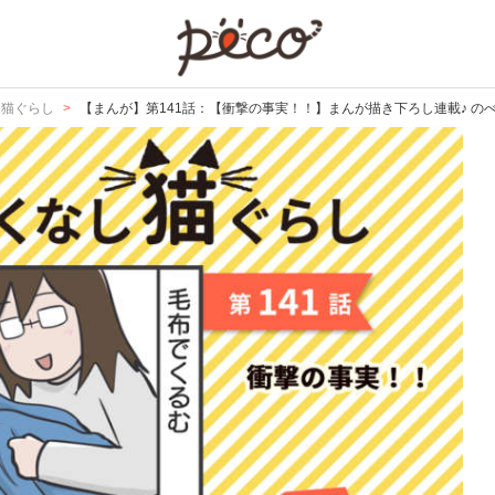
PECO
し猫ぐらし
【まんが】第141話：【衝撃の事実！！】まんが描き下ろし連載♪ の