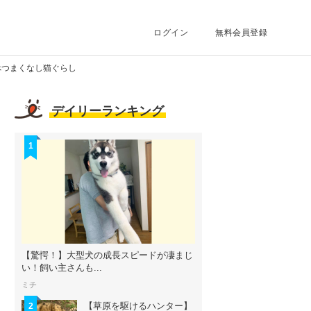
ログイン
無料会員登録
べつまくなし猫ぐらし
デイリーランキング
1
【驚愕！】大型犬の成長スピードが凄まじ
い！飼い主さんも...
ミチ
【草原を駆けるハンター】
2