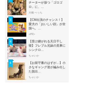
チーターが放つ「ゴロゴ
ロ」に、...
大橋 ぺっち
【CM出演のチャンス！】
3
愛犬の「おいしい顔」が全
国へ。...
<PR>
【受け継がれる天日干し
4
寝】フレブル兄妹の見事に
シンクロ...
ちゃいか
【お留守番のはずが…】小
5
さなギャング達が編み出し
た脱出...
ちゃいか