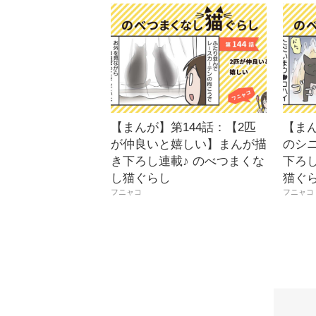
【まんが】第144話：【2匹
【まん
が仲良いと嬉しい】まんが描
のシ
き下ろし連載♪ のべつまくな
下ろし
し猫ぐらし
猫ぐ
フニャコ
フニャコ