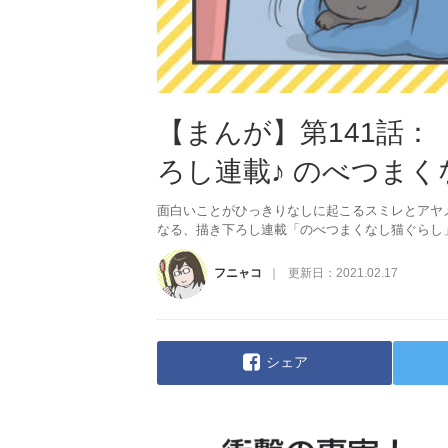
【まんが】第141話
ろし連載♪ のべつま
面白いことがひっきりなしに起こるスミレとアヤ
なる、描き下ろし連載「のべつまくなし猫ぐらし
フニャコ
更新日：
2021.02.17
シェア