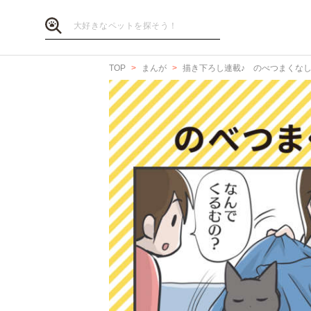
TOP
まんが
描き下ろし連載♪ のべつまくな