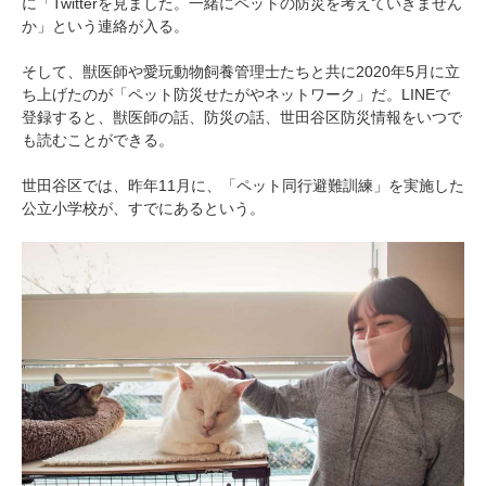
に「Twitterを見ました。一緒にペットの防災を考えていきません
アプリで開く
か」という連絡が入る。
閉じる
そして、獣医師や愛玩動物飼養管理士たちと共に2020年5月に立
ち上げたのが「ペット防災せたがやネットワーク」だ。LINEで
登録すると、獣医師の話、防災の話、世田谷区防災情報をいつで
も読むことができる。
世田谷区では、昨年11月に、「ペット同行避難訓練」を実施した
公立小学校が、すでにあるという。
pecodogs
pecocats
いぬ部をフォロー
ねこ部をフォロー
アプリをダウンロードする