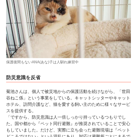
保護後間もないANA(あな)子は人馴れ練習中
防災意識を反省
菊池さんは、個人で被災地からの保護活動を続けながら、「世田
谷ねこ係」という事業をしている。キャットシッターやキャット
ホテル、訪問介護など、猫を愛する飼い主のために様々なサービ
スを提供する。
「ですから、防災意識は人一倍しっかり持っているつもりでし
た。国や都から『ペット同行避難』が推奨されていることで安心
もしていました。だけど、実際に立ち会った避難現場は『ペット
どころではない』という混乱にあり、対応は避難所ごとにまるで