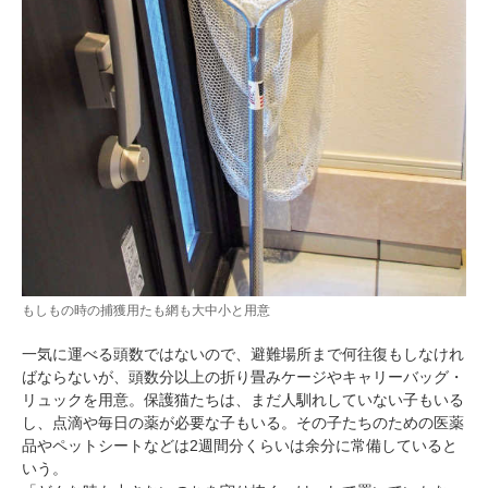
もしもの時の捕獲用たも網も大中小と用意
一気に運べる頭数ではないので、避難場所まで何往復もしなけれ
ばならないが、頭数分以上の折り畳みケージやキャリーバッグ・
リュックを用意。保護猫たちは、まだ人馴れしていない子もいる
し、点滴や毎日の薬が必要な子もいる。その子たちのための医薬
品やペットシートなどは2週間分くらいは余分に常備していると
いう。