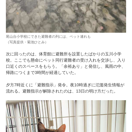
尾山台小学校にできた避難者の列には、ペット連れも
（写真提供・菊池ひとみ）
次に回ったのは、体育館に避難所を設置したばかりの玉川小学
校。ここでも懸命にペット同行避難者の受け入れを交渉し、入り
口近くのスペースをもらう。「余裕あり」と発信し、風雨の中、
帰路につくまで3時間が経過していた。
夕方7時近くに「避難指示」発令。夜10時過ぎに氾濫発生情報が
流れる。避難指示が解除されたのは、13日の明け方だった。