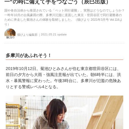
一”の時に備えて手をつなごう（辰巳出版）
国や各自治体から推奨されている「ペット同行避難」。実態はどうなのでしょうか？
一昨年10月の台風豪雨の際、多摩川氾濫に直面した東京・世田谷区で同行避難者の
ために奔走した菊池さんの体験を取材しました。（猫びより 2021年3月号 Vol.116よ
り）
2021.05.21 update
猫びより編集部
多摩川があふれそう！
2019年10月12日。菊池ひとみさんが住む東京都世田谷区には、
前日の夕方から大雨・強風注意報が出ていた。朝6時半には、洪
水・暴風警報に変わった。午後3時台に、多摩川が氾濫の危険あ
りとする警戒レベル4となる。