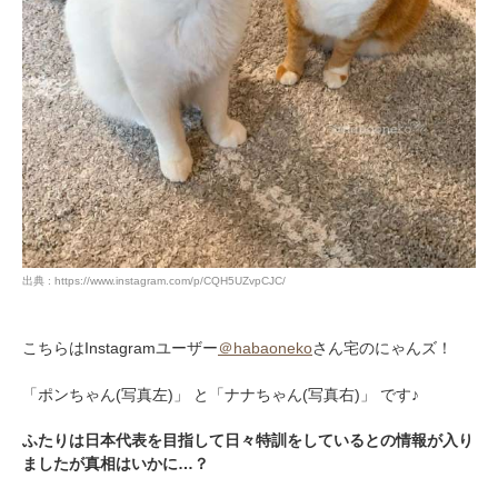
出典 : https://www.instagram.com/p/CQH5UZvpCJC/
こちらはInstagramユーザー
＠habaoneko
さん宅のにゃんズ！
「ポンちゃん(写真左)」 と「ナナちゃん(写真右)」 です♪
ふたりは日本代表を目指して日々特訓をしているとの情報が入り
ましたが真相はいかに…？