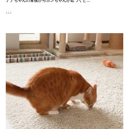
ナナちゃんの背後からポンちゃんが近づくと…
↓↓↓
PECOアプリをダウンロード済みの方
アプリで開く
閉じる
pecodogs
pecocats
いぬ部をフォロー
ねこ部をフォロー