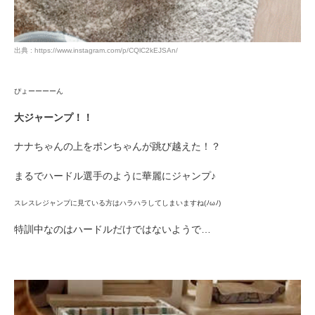
出典 : https://www.instagram.com/p/CQlC2kEJSAn/
ぴょーーーーん
大ジャーンプ！！
ナナちゃんの上をポンちゃんが跳び越えた！？
まるでハードル選手のように華麗にジャンプ♪
スレスレジャンプに見ている方はハラハラしてしまいますね(ﾉωﾉ)
特訓中なのはハードルだけではないようで…