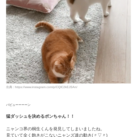
出典 : https://www.instagram.com/p/CQlC2kEJSAn/
バビューーーーン
猛ダッシュを決めるポンちゃん！！
ニャンコ界の桐生くんを発見してしまいましたね。
見ていて全く飽きがこないニャンズ達の動き(〃▽〃)