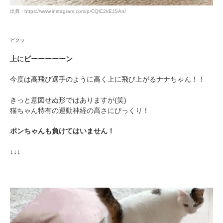
出典 : https://www.instagram.com/p/CQlC2kEJSAn/
アプリをダウンロードする
ビクッ
上にピーーーーーン
今度は高飛び選手のように高く上に飛び上がるナナちゃん！！
きっと意図せぬ形ではありますが(笑)
猫ちゃん特有の運動神経の高さにびっくり！
ポンちゃんも負けてはいません！
↓↓↓