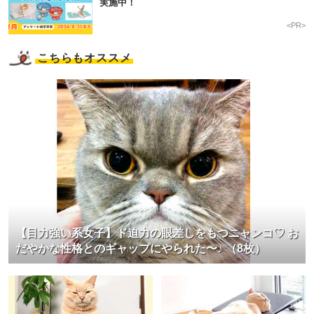
実施中！
<PR>
こちらもオススメ
【目力強い系女子】ド迫力の眼差しをもつニャンコ♡ お
だやかな性格とのギャップにやられた〜♪ （8枚）