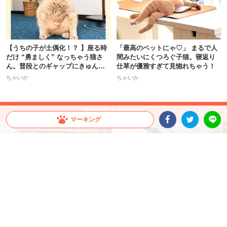
【うちの子が土偶化！？ 】座る時
「最高のベットにゃ♡」 まるで人
だけ “勇ましく” なっちゃう猫さ
間みたいにくつろぐ子猫。寝返り
ん。普段とのギャップにきゅんッ
仕草が優雅すぎて見惚れちゃう！
♡
ちゃいか
ちゃいか
マーキング
Facebookシェア
Twitterシェア
LINE