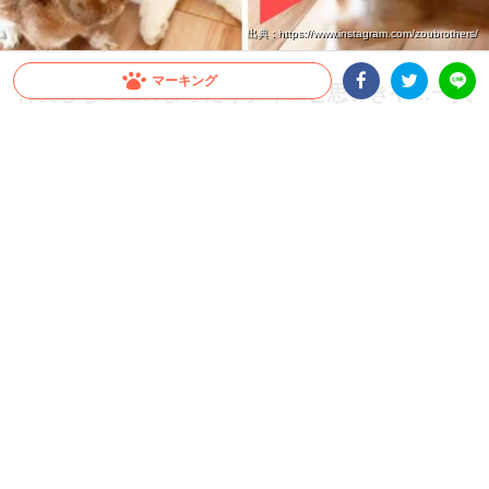
出典 : https://www.instagram.com/zoubrothers/
マーキング
仲良しな２匹のまったりタイムと思いきや…一人
Facebookシェア
Twitterシェア
取り残されてしまったニャンコの切ない瞬間！？
LINE
一緒にいて欲しいニャンコといろんなものに興味津々なうさぎ。種を超えて仲良しな
2匹のやり取りにキュンキュンしてしまいました♪
2021.12.07 update
ちゃいか
え…行っちゃうの？