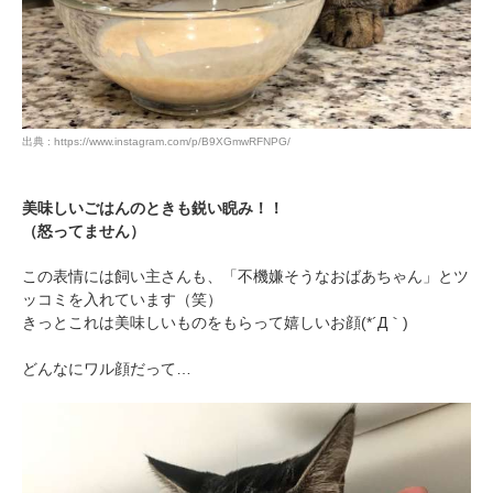
出典 : https://www.instagram.com/p/B9XGmwRFNPG/
美味しいごはんのときも鋭い睨み！！
（怒ってません）
この表情には飼い主さんも、「不機嫌そうなおばあちゃん」とツ
ッコミを入れています（笑）
きっとこれは美味しいものをもらって嬉しいお顔(*´Д｀)
どんなにワル顔だって…