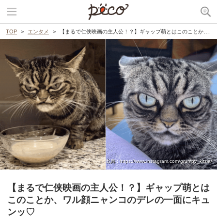
TOP
エンタメ
【まるで仁侠映画の主人公！？】ギャップ萌とはこのことか、ワル顔ニャンコのデレの一面にキュンッ♡
出典 : https://www.instagram.com/grumpy_kitzia/
【まるで仁侠映画の主人公！？】ギャップ萌とは
このことか、ワル顔ニャンコのデレの一面にキュ
ンッ♡