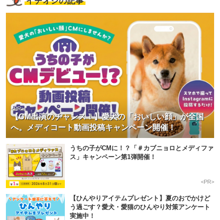
イチオシの記事
<PR>
【CM出演のチャンス！】愛犬の「おいしい顔」が全国
へ。メディコート動画投稿キャンペーン開催！
うちの子がCMに！？「＃カブニョロとメディファ
ス」キャンペーン第1弾開催！
<PR>
【ひんやりアイテムプレゼント】夏のおでかけど
う過ごす？愛犬・愛猫のひんやり対策アンケート
実施中！