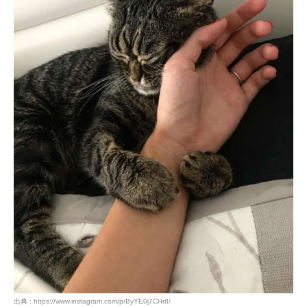
PECOアプリをダウンロード済みの方
アプリで開く
閉じる
pecodogs
pecocats
いぬ部をフォロー
ねこ部をフォロー
アプリをダウンロードする
出典 : https://www.instagram.com/p/ByYE0j7CHr8/