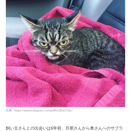
出典 : https://www.instagram.com/p/BhvJDscFJdc/
飼い主さんとの出会いは6年前、旦那さんから奥さんへのサプラ