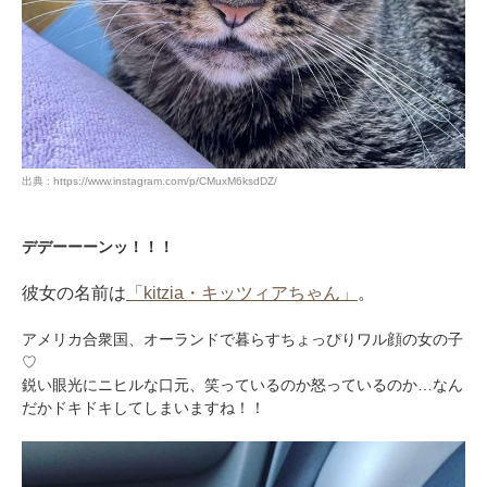
出典 : https://www.instagram.com/p/CMuxM6ksdDZ/
デデーーーンッ！！！
彼女の名前は
「kitzia・キッツィアちゃん」
。
アメリカ合衆国、オーランドで暮らすちょっぴりワル顔の女の子
♡
鋭い眼光にニヒルな口元、笑っているのか怒っているのか…なん
だかドキドキしてしまいますね！！