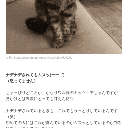
出典 : https://www.instagram.com/p/CA26bFMFZf8/
ナデナデされてもムスッ(ーー゛)
（怒ってません）
ちょっぴりどころか、かなりワル顔のキッツィアちゃんですが、
見かけとは裏腹にとっても甘えん坊♡
ナデナデされているときも…これでもうっとりしているんです
（笑）
初めての人にはこれが喜んでいるのかムスッとしているのか判断