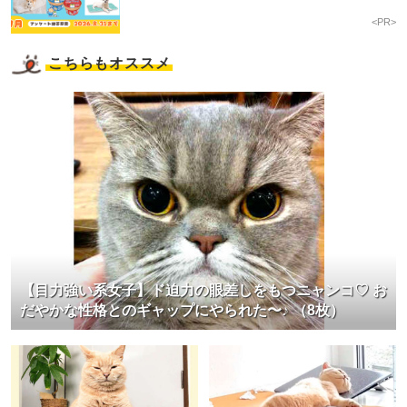
<PR>
こちらもオススメ
【目力強い系女子】ド迫力の眼差しをもつニャンコ♡ お
だやかな性格とのギャップにやられた〜♪ （8枚）