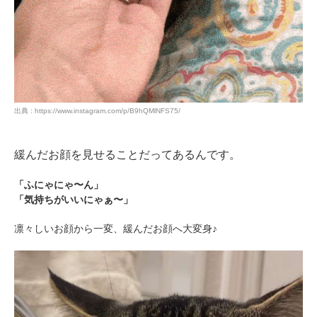
出典 : https://www.instagram.com/p/B9hQMlNFS75/
緩んだお顔を見せることだってあるんです。
「ふにゃにゃ〜ん」
「気持ちがいいにゃぁ〜」
凛々しいお顔から一変、緩んだお顔へ大変身♪