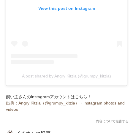
View this post on Instagram
A post shared by Angry Kitzia (@grumpy_kitzia)
飼い主さんのInstagramアカウントはこちら！
出典：Angry Kitzia（@grumpy_kitzia）・Instagram photos and
videos
内容について報告する