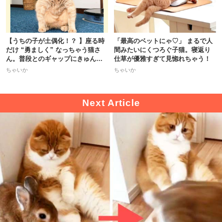
【うちの子が土偶化！？ 】座る時
「最高のベットにゃ♡」 まるで人
だけ “勇ましく” なっちゃう猫さ
間みたいにくつろぐ子猫。寝返り
ん。普段とのギャップにきゅんッ
仕草が優雅すぎて見惚れちゃう！
♡
ちゃいか
ちゃいか