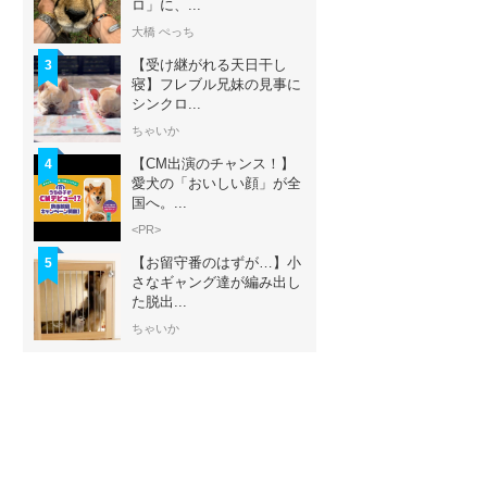
ロ」に、...
大橋 ぺっち
【受け継がれる天日干し
3
寝】フレブル兄妹の見事に
シンクロ...
ちゃいか
【CM出演のチャンス！】
4
愛犬の「おいしい顔」が全
国へ。...
<PR>
【お留守番のはずが…】小
5
さなギャング達が編み出し
た脱出...
ちゃいか