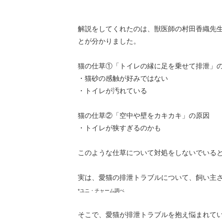
解説をしてくれたのは、獣医師の村田香織先
とが分かりました。
猫の仕草①「トイレの縁に足を乗せて排泄」
・猫砂の感触が好みではない
・トイレが汚れている
猫の仕草②「空中や壁をカキカキ」の原因
・トイレが狭すぎるのかも
このような仕草について対処をしないでいる
実は、愛猫の排泄トラブルについて、飼い主さ
*ユニ・チャーム調べ
そこで、愛猫が排泄トラブルを抱え悩まれて