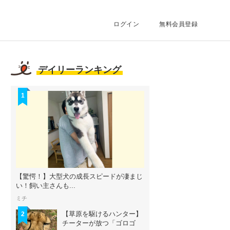
ログイン
無料会員登録
デイリーランキング
1
【驚愕！】大型犬の成長スピードが凄まじ
い！飼い主さんも...
ミチ
【草原を駆けるハンター】
2
チーターが放つ「ゴロゴ