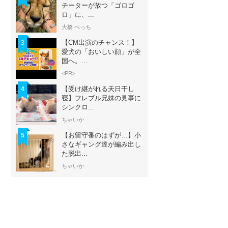
チーターが放つ「ゴロゴ
ロ」に、...
大橋 ぺっち
【CM出演のチャンス！】
3
愛犬の「おいしい顔」が全
国へ。...
<PR>
【受け継がれる天日干し
4
寝】フレブル兄妹の見事に
シンクロ...
ちゃいか
【お留守番のはずが…】小
5
さなギャング達が編み出し
た脱出...
ちゃいか