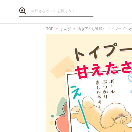
TOP
まんが
描き下ろし連載♪ トイプードル