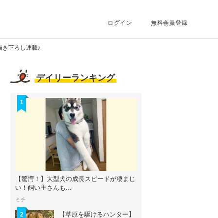
ログイン
無料会員登録
描き下ろし連載♪
デイリーランキング
1
【驚愕！】大型犬の成長スピードが凄まじ
い！飼い主さんも...
ミチ
【草原を駆けるハンター】
2