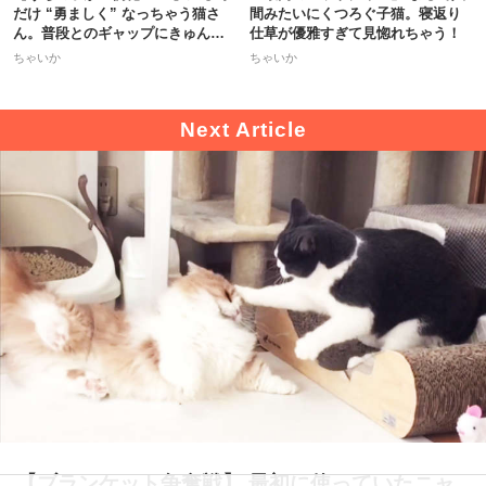
だけ “勇ましく” なっちゃう猫さ
間みたいにくつろぐ子猫。寝返り
ん。普段とのギャップにきゅんッ
仕草が優雅すぎて見惚れちゃう！
♡
ちゃいか
ちゃいか
【ブランケット争奪戦】 最初に使っていたニャ