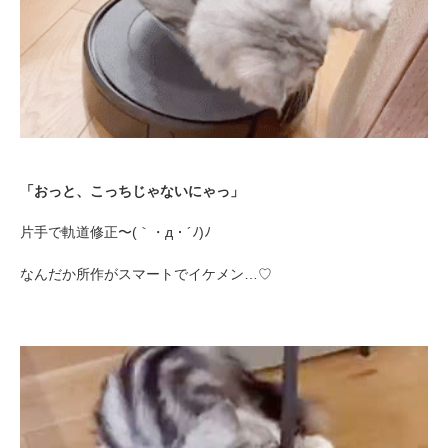
PECOアプリをダウンロード済みの方
アプリで開く
閉じる
「おっと、こっちじゃないにゃっ」
片手で軌道修正〜(｀・д・´ﾉ)ﾉ
なんだか所作がスマートでイケメン…♡
pecodogs
pecocats
いぬ部をフォロー
ねこ部をフォロー
アプリをダウンロードする