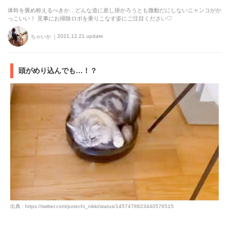
体幹を褒め称えるべきか…どんな道に差し掛かろうとも微動だにしないニャンコがか
っこいい！ 見事にお掃除ロボを乗りこなす姿にご注目ください♡
2021.12.21 update
ちゃいか
頭がめり込んでも…！？
出典 : https://twitter.com/potechi_nikki/status/1457478823440576515