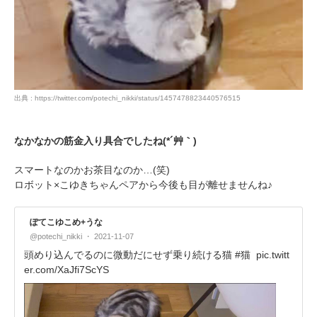
出典 : https://twitter.com/potechi_nikki/status/1457478823440576515
なかなかの筋金入り具合でしたね(*´艸｀)
スマートなのかお茶目なのか…(笑)
ロボット×こゆきちゃんペアから今後も目が離せませんね♪
ぽてこゆこめ+うな
@potechi_nikki
2021-11-07
頭めり込んでるのに微動だにせず乗り続ける猫 #猫
pic.twitt
er.com/XaJfi7ScYS