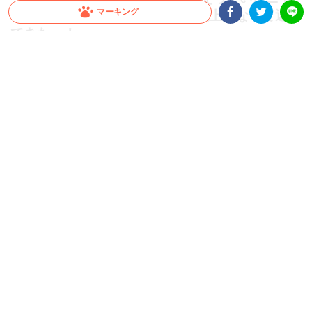
マーキング
ンコにしつこく迫った結果、倍以上になって返っ
てきた…！
Facebookシェア
Twitterシェア
LINE
近くにいるとなんだかお気に入りものも似てきてしまう時ってありますよね。こちら
のニャンコさんたちも、1つのブランケットを巡って熱い戦いを繰り広げたようです(
*´艸｀)
2021.12.27 update
ミチ
しつこいニャ～ヽ(`Д´)ﾉ