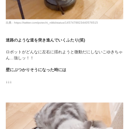
出典 : https://twitter.com/potechi_nikki/status/1457478823440576515
迷路のような道を突き進んでいくふたり(笑)
ロボットがどんなに左右に揺れようと微動だにしないこゆきちゃ
ん…強しッ！！
壁にぶつかりそうになった時には
↓↓↓