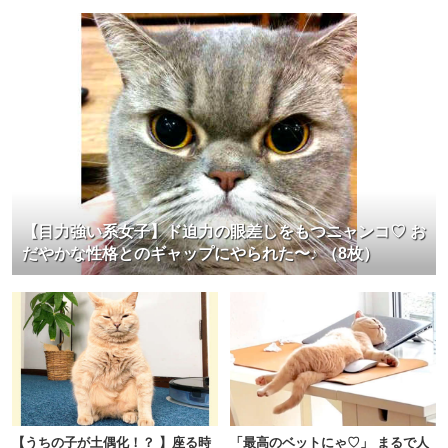
【目力強い系女子】ド迫力の眼差しをもつニャンコ♡ お
だやかな性格とのギャップにやられた〜♪ （8枚）
【うちの子が土偶化！？ 】座る時
「最高のベットにゃ♡」 まるで人