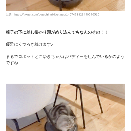
出典 : https://twitter.com/potechi_nikki/status/1457478823440576515
椅子の下に差し掛かり頭がめり込んでもなんのその！！
優雅にくつろぎ続けます♪
まるでロボットとこゆきちゃんはバディーを組んでいるかのよう
ですね。