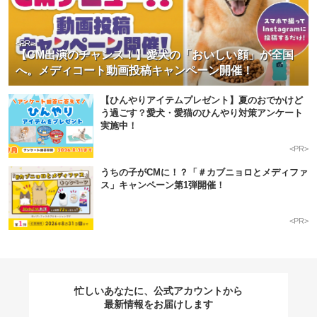
<PR>
【CM出演のチャンス！】愛犬の「おいしい顔」が全国
へ。メディコート動画投稿キャンペーン開催！
【ひんやりアイテムプレゼント】夏のおでかけど
う過ごす？愛犬・愛猫のひんやり対策アンケート
実施中！
<PR>
うちの子がCMに！？「＃カブニョロとメディファ
ス」キャンペーン第1弾開催！
<PR>
忙しいあなたに、公式アカウントから
最新情報をお届けします