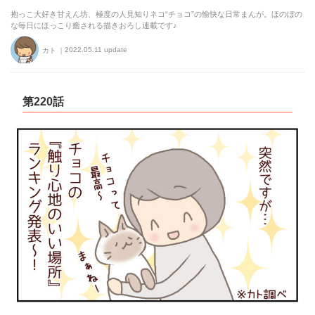
抱っこ大好き甘えん坊、極度の人見知りネコ“チョコ”の愉快な日常まんが。ほのぼの
な毎日にほっこり癒される描きおろし連載です♪
2022.05.11 update
カト
第220話