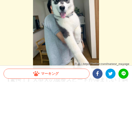
出典 : https://twitter.com/meteor_mayuge
マーキング
【驚愕！】大型犬の成長スピードが凄まじい！飼
Facebookシェア
Twitterシェア
LINE
い主さんも思わず…「これが5ヶ月の子犬ちゃん
ですか」
すぐに抱っこしていた頃が懐かしくなってしまうほど、大型犬の成長スピードは速い
もの。今回は、飼い主さんも驚いたシベリアンハスキーさんの生後1ヶ月から5ヶ月
の成長をご覧ください♪
2026.07.22 update
ミチ