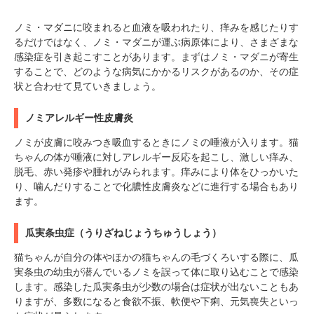
ノミ・マダニに咬まれると血液を吸われたり、痒みを感じたりす
るだけではなく、ノミ・マダニが運ぶ病原体により、さまざまな
感染症を引き起こすことがあります。まずはノミ・マダニが寄生
することで、どのような病気にかかるリスクがあるのか、その症
状と合わせて見ていきましょう。
ノミアレルギー性皮膚炎
ノミが皮膚に咬みつき吸血するときにノミの唾液が入ります。猫
ちゃんの体が唾液に対しアレルギー反応を起こし、激しい痒み、
脱毛、赤い発疹や腫れがみられます。痒みにより体をひっかいた
り、噛んだりすることで化膿性皮膚炎などに進行する場合もあり
ます。
瓜実条虫症（うりざねじょうちゅうしょう）
猫ちゃんが自分の体やほかの猫ちゃんの毛づくろいする際に、瓜
実条虫の幼虫が潜んでいるノミを誤って体に取り込むことで感染
します。感染した瓜実条虫が少数の場合は症状が出ないこともあ
りますが、多数になると食欲不振、軟便や下痢、元気喪失といっ