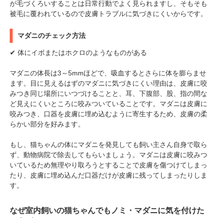
が毛づくろいすることは日常行動でよく見られますし、そもそも
被毛に覆われているので皮膚トラブルに気づきにくいからです。
マダニのチェック方法
✔ 体にイボまたはホクロのようなものがある
マダニの体長は3～5mmほどで、吸血するとさらに体を膨らませ
ます。目に見えるはずのマダニに気づきにくい理由は、皮膚に咬
みつき同じ場所にいつづけることと、耳、下腹部、股、指の間な
ど見えにくいところに咬みついていることです。マダニは皮膚に
咬みつき、口器を皮膚に埋め込むように寄生するため、皮膚の柔
らかい部分を好みます。
もし、猫ちゃんの体にマダニを発見しても飼い主さん自身で取ら
ず、動物病院で除去してもらいましょう。マダニは皮膚に咬みつ
いているため無理やり取ろうとすることで皮膚を傷つけてしまっ
たり、皮膚に埋め込んだ口器だけが皮膚に残ってしまったりしま
す。
なぜ室内飼いの猫ちゃんでもノミ・マダニに気を付けた