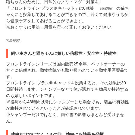
猫ちゃんのために、日常的なノミ・マダニ対策を！
「フロントライン プラス® キャット」は0歳齢
の猫ち
（※8週齢）
ゃんにも投薬してあげることができるので、若くて健康なうちか
ら健康ケアをしてあげることができます。
※おくすりは用法・用量を守って正しくお使いください
®登録商標
飼い主さんと猫ちゃんに嬉しい信頼性・安全性・持続性
フロントラインシリーズは国内販売25余年。ペットオーナーの
方々に信頼され、動物病院でも取り扱われている動物用医薬品で
す。
フロントライン プラス® キャットを投薬すると、その効果は30
日間持続します。シャンプーなどで体が濡れても効果が持続する
のも嬉しいポイントです。
※投与から48時間以降にシャンプーした場合でも、製品の有効性
が維持されているということが確認されています。
※シャンプーだけではなく、雨や雪の影響もほとんど受けませ
ん。
成虫だけではなくノミの卵、幼虫にも効果を発揮