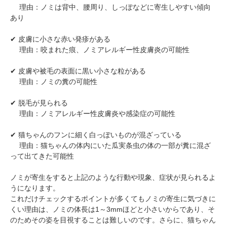
理由：ノミは背中、腰周り、しっぽなどに寄生しやすい傾向
あり
✔ 皮膚に小さな赤い発疹がある
理由：咬まれた痕、ノミアレルギー性皮膚炎の可能性
✔ 皮膚や被毛の表面に黒い小さな粒がある
理由：ノミの糞の可能性
✔ 脱毛が見られる
理由：ノミアレルギー性皮膚炎や感染症の可能性
✔ 猫ちゃんのフンに細く白っぽいものが混ざっている
理由：猫ちゃんの体内にいた瓜実条虫の体の一部が糞に混ざ
って出てきた可能性
ノミが寄生をすると上記のような行動や現象、症状が見られるよ
うになります。
これだけチェックするポイントが多くてもノミの寄生に気づきに
くい理由は、ノミの体長は1～3mmほどと小さいからであり、そ
のためその姿を目視することは難しいのです。さらに、猫ちゃん