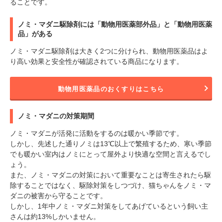
ることです。
ノミ・マダニ駆除剤には「動物用医薬部外品」と「動物用医薬
品」がある
ノミ・マダニ駆除剤は大きく2つに分けられ、動物用医薬品はよ
り高い効果と安全性が確認されている商品になります。
動物用医薬品のおくすりはこちら
PECOアプリをダウンロード済みの方
アプリで開く
ノミ・マダニの対策期間
ノミ・マダニが活発に活動をするのは暖かい季節です。
閉じる
しかし、先述した通りノミは13℃以上で繁殖するため、寒い季節
でも暖かい室内はノミにとって屋外より快適な空間と言えるでし
ょう。
また、ノミ・マダニの対策において重要なことは寄生されたら駆
除することではなく、駆除対策をしつづけ、猫ちゃんをノミ・マ
ダニの被害から守ることです。
しかし、1年中ノミ・マダニ対策をしてあげているという飼い主
pecodogs
pecocats
さんは約13%しかいません。
いぬ部をフォロー
ねこ部をフォロー