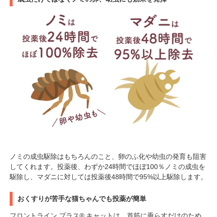
ノミの成虫駆除はもちろんのこと、卵のふ化や幼虫の発育も阻害
してくれます。投薬後、わずか24時間でほぼ100％ノミの成虫を
駆除し、マダニに対しては投薬後48時間で95%以上駆除します。
おくすりが苦手な猫ちゃんでも投薬が簡単
フロントライン プラス® キャットは、首筋に垂らすだけのため