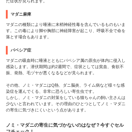
た症状が見られます。
マダニ麻痺
マダニの種類により唾液に末梢神経性毒を含んでいるものもいま
す。この毒により脚や胸部に神経障害が起こり、呼吸不全で命を
落とす場合もあります。
バベシア症
マダニの吸血時に唾液とともにバベシア属の原虫が体内に侵入し
感染します。潜伏期間は約2週間で、症状としては貧血、食欲不
振、発熱、毛ヅヤが悪くなるなどが見られます。
その他、ノミ・マダニはQ熱、ダニ脳炎、ライム病など様々な感
染症を運んでくる、非常に恐ろしい寄生虫です。
しかし、ノミ・マダニの対策をしている猫ちゃんの飼い主さんは
少ないと言われています。その理由のひとつとしてノミ・マダニ
の寄生に気づきにくいという点があります。
ノミ・マダニの寄生に気づかないのはなぜ？今すぐセル
フチェック！