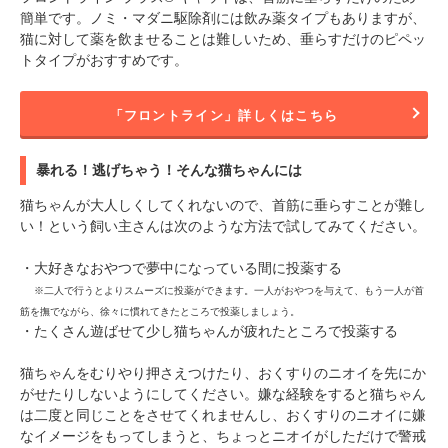
簡単です。ノミ・マダニ駆除剤には飲み薬タイプもありますが、
猫に対して薬を飲ませることは難しいため、垂らすだけのピペッ
トタイプがおすすめです。
「フロントライン」詳しくはこちら
暴れる！逃げちゃう！そんな猫ちゃんには
猫ちゃんが大人しくしてくれないので、首筋に垂らすことが難し
い！という飼い主さんは次のような方法で試してみてください。
・大好きなおやつで夢中になっている間に投薬する
※二人で行うとよりスムーズに投薬ができます。一人がおやつを与えて、もう一人が首
筋を撫でながら、徐々に慣れてきたところで投薬しましょう。
・たくさん遊ばせて少し猫ちゃんが疲れたところで投薬する
猫ちゃんをむりやり押さえつけたり、おくすりのニオイを先にか
がせたりしないようにしてください。嫌な経験をすると猫ちゃん
は二度と同じことをさせてくれませんし、おくすりのニオイに嫌
なイメージをもってしまうと、ちょっとニオイがしただけで警戒