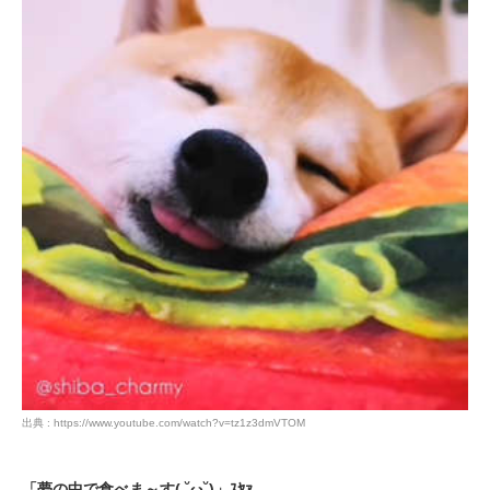
アプリをダウンロードする
出典 : https://www.youtube.com/watch?v=tz1z3dmVTOM
「夢の中で食べま～す( ˘ω˘)」ｽﾔｧ