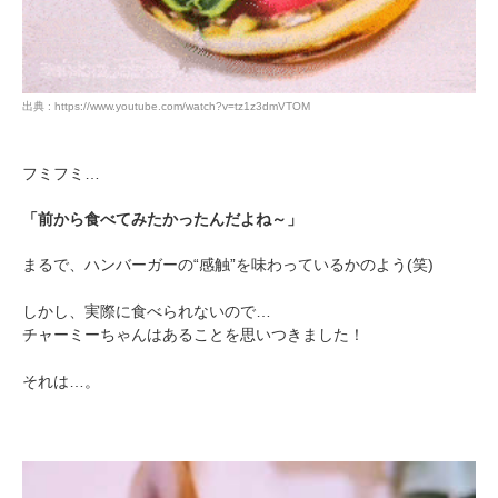
出典 : https://www.youtube.com/watch?v=tz1z3dmVTOM
PECOアプリをダウンロード済みの方
フミフミ…
アプリで開く
「前から食べてみたかったんだよね～」
閉じる
まるで、ハンバーガーの“感触”を味わっているかのよう(笑)
しかし、実際に食べられないので…
チャーミーちゃんはあることを思いつきました！
それは…。
pecodogs
pecocats
いぬ部をフォロー
ねこ部をフォロー