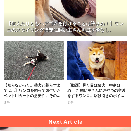
【何人たりともヘアゴムを付けることは許さぬ！】ワン
コのスタイリング指導に飼い主さんも成す術なし。
【知らなかった。柴犬と暮らすま
【動画】見た目は柴犬、中身は
では…】ワンコを飼って気付いた
猫！？ 飼い主さんにおやつの交渉
ペット用カートの必要性。その理
をするワンコ。駆け引きのポイン
由は…
トは…？
ミチ
ミチ