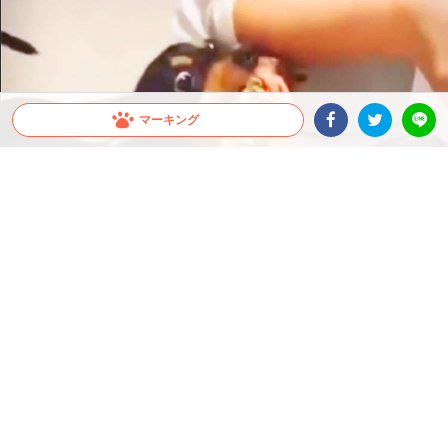
マーキング
Facebookシェア
Twitterシェア
LINE
出典 : https://www.youtube.com
今じゃない！？ 保護フィルムを貼る飼い主さん
のもとへハイテンションなワンコが登場♪
ワンコに空気を読んでというのは少々難しいかもしれません。今回ご紹介するワンコ
も空気を読み間違えてしまったようで…｡ﾟ(ﾟ＾ｪ＾ﾟ)ﾟ｡
2022.07.11 update
ちゃいか