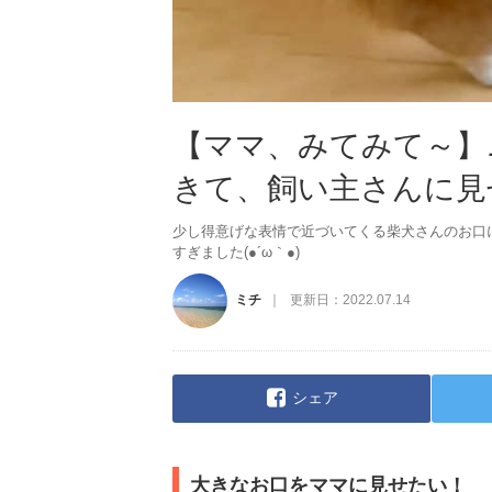
【ママ、みてみて～】
きて、飼い主さんに見
少し得意げな表情で近づいてくる柴犬さんのお口
すぎました(●´ω｀●)
ミチ
更新日：
2022.07.14
シェア
大きなお口をママに見せたい！