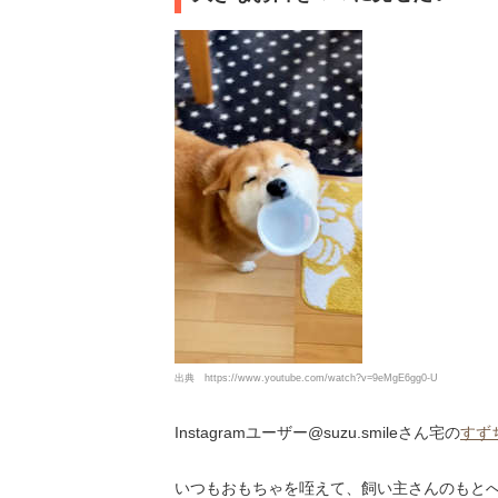
出典
https://www.youtube.com/watch?v=9eMgE6gg0-U
Instagramユーザー@suzu.smileさん宅の
すず
いつもおもちゃを咥えて、飼い主さんのもとへ