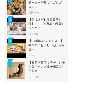
チーターが放つ「ゴロゴ
ロ」に、...
大橋 ぺっち
【受け継がれる天日干し
3
寝】フレブル兄妹の見事に
シンクロ...
ちゃいか
【CM出演のチャンス！】
4
愛犬の「おいしい顔」が全
国へ。...
<PR>
【お留守番のはずが…】小
5
さなギャング達が編み出し
た脱出...
ちゃいか