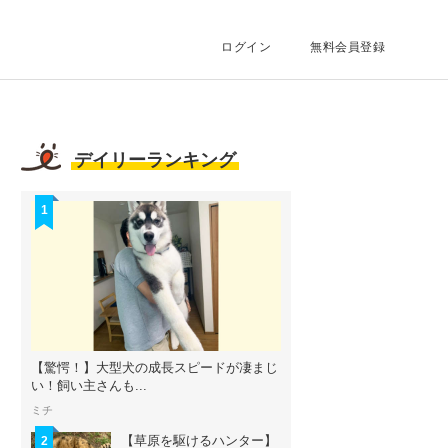
ログイン
無料会員登録
デイリーランキング
1
【驚愕！】大型犬の成長スピードが凄まじ
い！飼い主さんも...
ミチ
【草原を駆けるハンター】
2