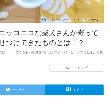
出典 ： https://www.youtube.com/watch?v=9eMgE6gg0-U
ニッコニコな柴犬さんが寄って
せつけてきたものとは！？
には…！？ 大きなお口を見せつけるかのようにアピールする仕草が可愛
マーキング
ツイート
はてブ