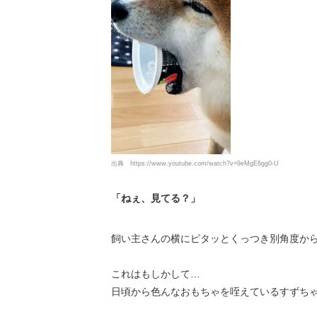
出典
https://www.youtube.com/watch?v=9eMgE6gg0-U
「ねぇ、見てる？」
飼い主さんの横にピタッとくっつき別角度からも
これはもしかして…
日頃から色んなおもちゃを咥えているすずちゃ