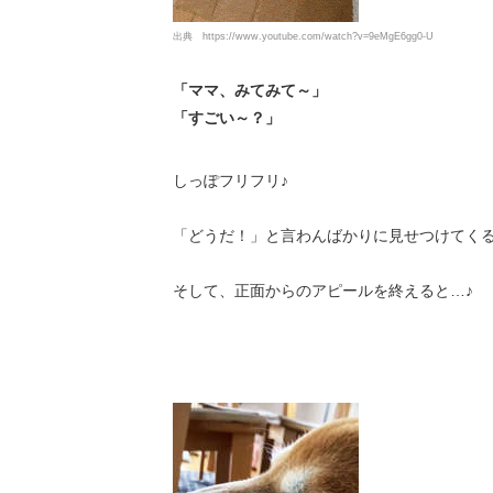
出典
https://www.youtube.com/watch?v=9eMgE6gg0-U
「ママ、みてみて～」
「すごい～？」
しっぽフリフリ♪
「どうだ！」と言わんばかりに見せつけてく
そして、正面からのアピールを終えると…♪