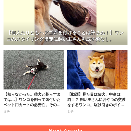
【何人たりともヘアゴムを付けることは許さぬ！】ワン
コのスタイリング指導に飼い主さんも成す術なし。
【知らなかった。柴犬と暮らすま
【動画】見た目は柴犬、中身は
では…】ワンコを飼って気付いた
猫！？ 飼い主さんにおやつの交渉
ペット用カートの必要性。その理
をするワンコ。駆け引きのポイン
由は…
トは…？
ミチ
ミチ