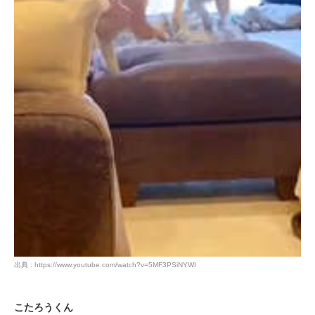
出典 : https://www.youtube.com/watch?v=5MF3PSiNYWI
こたろうくん