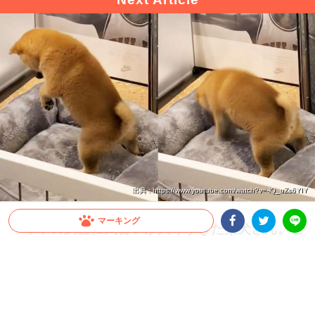
出典 : https://www.youtube.com/watch?v=-lQ_uZs6YIY
マーキング
ベッドの調査に気合いが入りすぎた柴犬さん。ピ
ョコピョコ飛べ跳ねる姿は…まるでピアニストみ
Facebookシェア
Twitterシェア
LINE
たい！？
ベッドのふかふか具合を確かめるかのようにコネコネする柴犬さんが、だんだんピア
ノを弾いているように見えてきちゃう…♪