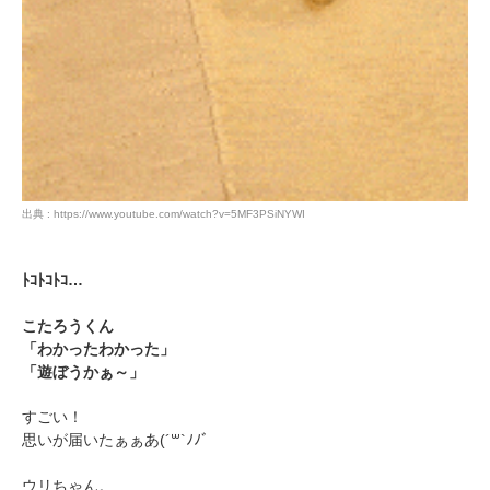
PECOアプリをダウンロード済みの方
アプリで開く
閉じる
出典 : https://www.youtube.com/watch?v=5MF3PSiNYWI
pecodogs
pecocats
いぬ部をフォロー
ねこ部をフォロー
ﾄｺﾄｺﾄｺ…
こたろうくん
「わかったわかった」
アプリをダウンロードする
「遊ぼうかぁ～」
すごい！
思いが届いたぁぁあ(´꒳`ﾉﾉﾞ
ウリちゃん。