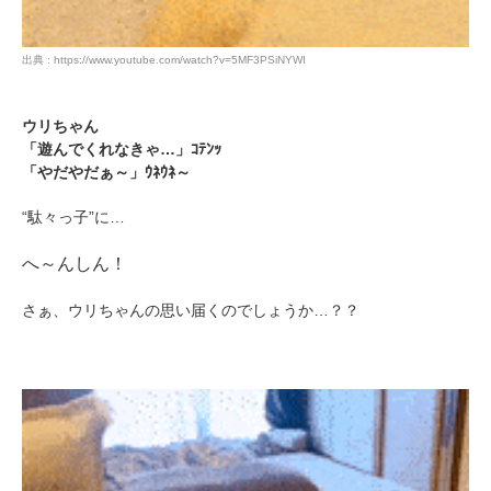
出典 : https://www.youtube.com/watch?v=5MF3PSiNYWI
ウリちゃん
「遊んでくれなきゃ…」ｺﾃﾝｯ
「やだやだぁ～」ｳﾈｳﾈ～
“駄々っ子”に…
へ～んしん！
さぁ、ウリちゃんの思い届くのでしょうか…？？