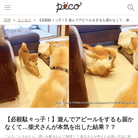
TOP
エンタメ
【必殺駄々っ子！】遊んでアピールをするも届かなくて…柴犬さんが本気を出した結果？？
出典 : https://www.youtube.com/watch?v=5MF3PSiNYWI
【必殺駄々っ子！】遊んでアピールをするも届か
なくて…柴犬さんが本気を出した結果？？
こんなことされたら、誘いを断るなんて無理！？ 柴犬さんが考えたお誘い方法に射