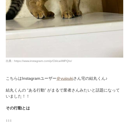
出典 : https://www.instagram.com/p/Cblca4MPQIo/
こちらはInstagramユーザー
＠yuipuki
さん宅の結丸くん♪
結丸くんの “ある行動” がまるで業者さんみたいと話題になって
いました！！
その行動とは
↓↓↓