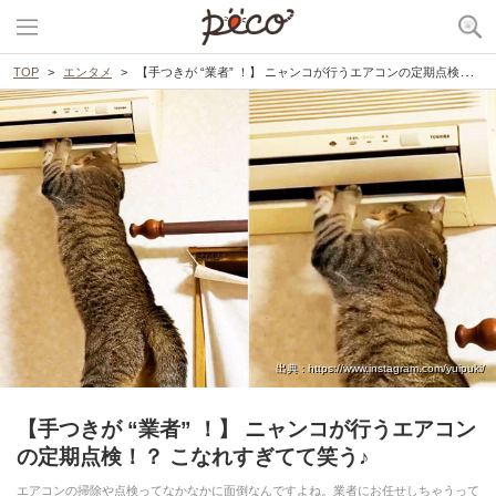
TOP
エンタメ
【手つきが “業者” ！】 ニャンコが行うエアコンの定期点検！？ こなれすぎてて笑う♪
出典 : https://www.instagram.com/yuipuki/
【手つきが “業者” ！】 ニャンコが行うエアコン
の定期点検！？ こなれすぎてて笑う♪
エアコンの掃除や点検ってなかなかに面倒なんですよね。業者にお任せしちゃうって