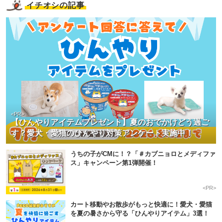
イチオシの記事
<PR>
【ひんやりアイテムプレゼント】夏のおでかけどう過ご
す？愛犬・愛猫のひんやり対策アンケート実施中！
うちの子がCMに！？「＃カブニョロとメディファ
ス」キャンペーン第1弾開催！
<PR>
カート移動やお散歩がもっと快適に！愛犬・愛猫
を夏の暑さから守る「ひんやりアイテム」3選！