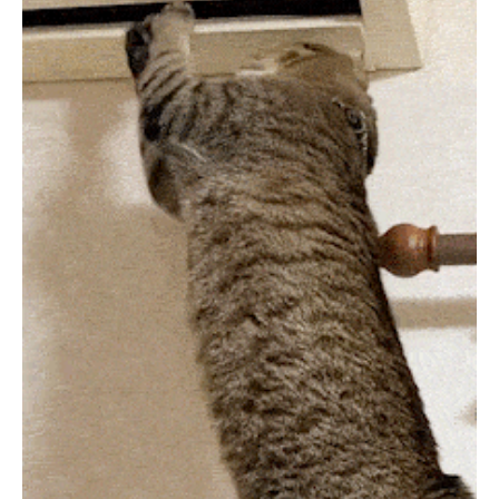
閉じる
pecodogs
pecocats
いぬ部をフォロー
ねこ部をフォロー
アプリをダウンロードする