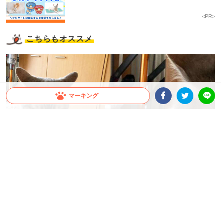
<PR>
こちらもオススメ
マーキング
Facebookシェア
Twitterシェア
LINE
【見よ…このイカ耳！】郵便配達の物音で起きてしまい
激おこモード全開！ そんな猫さんの背後で！？