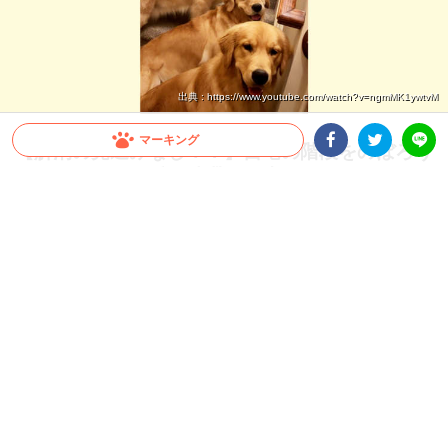
出典 : https://www.youtube.com/watch?v=ngmMK1ywtvM
マーキング
【解消の見込みなし！？】自宅の階段をのぼろう
と思ったら、可愛い渋滞が発生していた♡
Facebookシェア
Twitterシェア
LINE
こんな可愛い渋滞だったらむしろ発生してほしい……！階段に大集合するワンコたち
の視線を独り占めです♡
2026.07.29 update
ミチ
みんなで通せんぼ！
Instagramユーザー
@waterfrontgoldens
さん宅には、5匹のゴー
ルデンレトリバーさんが暮らしています。
ある日、飼い主さんが自宅の階段に向かうと圧巻の光景が広がっ
ていました！