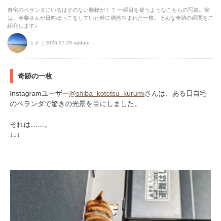
自宅のベランダにいるはずのない動物が！？ 一瞬目を疑うようなこちらの写真。実
は、赤柴さんが日向ぼっこをしていた時に偶然生まれた一枚。そんな奇跡の瞬間をご
紹介します♪
2026.07.29 update
ミチ
奇跡の一枚
Instagramユーザー
@shiba_kotetsu_kurumi
さんは、ある日自宅
のベランダで驚きの光景を目にしました。
それは……。
↓↓↓