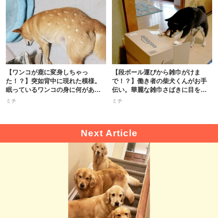
【ワンコが鹿に変身しちゃっ
【段ボール運びから雑巾がけま
た！？】突如背中に現れた模様。
で！？】働き者の柴犬くんがお手
眠っているワンコの身に何があっ
伝い。華麗な雑巾さばきに目を奪
た？
われる！
ミチ
ミチ