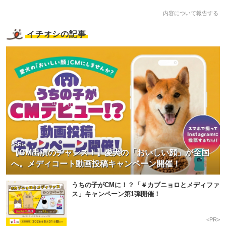
内容について報告する
イチオシの記事
<PR>
【CM出演のチャンス！】愛犬の「おいしい顔」が全国
へ。メディコート動画投稿キャンペーン開催！
うちの子がCMに！？「＃カブニョロとメディファ
ス」キャンペーン第1弾開催！
<PR>