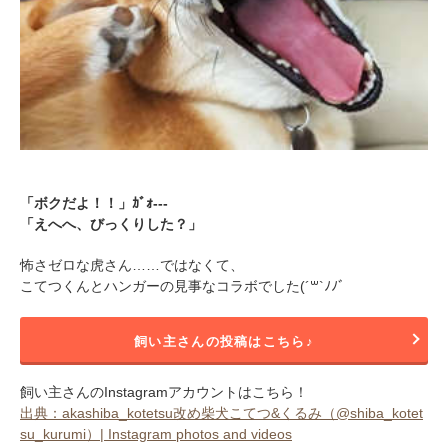
pecodogs
pecocats
いぬ部をフォロー
ねこ部をフォロー
「ボクだよ！！」ｶﾞｫ---
「えへへ、びっくりした？」
アプリをダウンロードする
怖さゼロな虎さん……ではなくて、
こてつくんとハンガーの見事なコラボでした(´꒳`ﾉﾉﾞ
飼い主さんの投稿はこちら♪
飼い主さんのInstagramアカウントはこちら！
出典：akashiba_kotetsu改め柴犬こてつ&くるみ（@shiba_kotet
su_kurumi）| Instagram photos and videos