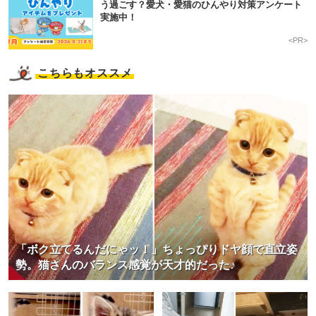
う過ごす？愛犬・愛猫のひんやり対策アンケート
実施中！
<PR>
こちらもオススメ
「ボク立てるんだにゃッ！」ちょっぴりドヤ顔で直立姿
勢。猫さんのバランス感覚が天才的だった♪