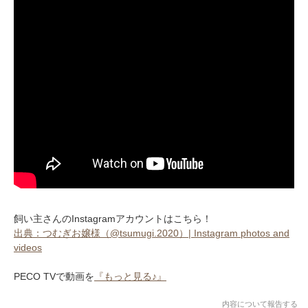
飼い主さんのInstagramアカウントはこちら！
出典：つむぎお嬢様（@tsumugi.2020）| Instagram photos and
videos
PECO TVで動画を
『もっと見る♪』
内容について報告する