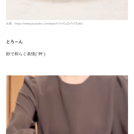
出典 : https://www.youtube.com/watch?v=CuZx7oTXyKs
とろ～ん
秒で和らぐ表情(´艸`)