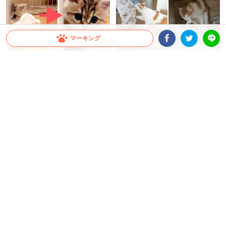
マーキング
Facebookシェア
Twitterシェア
LINE
みんなの憧れ“だるまさんが転んだ
【ストーカー猫！？】久しぶりの
ゲーム”。子ネコとやってみたら、
再会でママさんにべったりなニャ
ルール無視で可愛く近づいてきた♪
ンコ。その執念がとにかくすごい
(笑)
大橋 ぺっち
ミチ