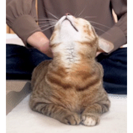
PECOアプリをダウンロード済みの方
アプリで開く
閉じる
pecodogs
pecocats
いぬ部をフォロー
ねこ部をフォロー
アプリをダウンロードする