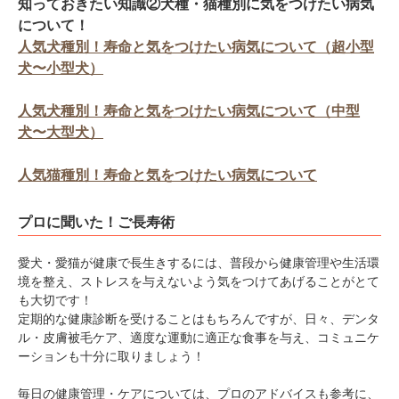
知っておきたい知識②犬種・猫種別に気をつけたい病気
PECOアプリをダウンロード済みの方
について！
人気犬種別！寿命と気をつけたい病気について（超小型
アプリで開く
犬〜小型犬）
閉じる
人気犬種別！寿命と気をつけたい病気について（中型
犬〜大型犬）
人気猫種別！寿命と気をつけたい病気について
プロに聞いた！ご長寿術
pecodogs
pecocats
いぬ部をフォロー
ねこ部をフォロー
愛犬・愛猫が健康で長生きするには、普段から健康管理や生活環
境を整え、ストレスを与えないよう気をつけてあげることがとて
も大切です！
アプリをダウンロードする
定期的な健康診断を受けることはもちろんですが、日々、デンタ
ル・皮膚被毛ケア、適度な運動に適正な食事を与え、コミュニケ
ーションも十分に取りましょう！
毎日の健康管理・ケアについては、プロのアドバイスも参考に、