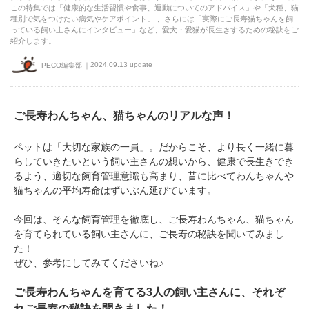
この特集では「健康的な生活習慣や食事、運動についてのアドバイス」や「犬種、猫
種別で気をつけたい病気やケアポイント」 、さらには「実際にご長寿猫ちゃんを飼
っている飼い主さんにインタビュー」など、愛犬・愛猫が長生きするための秘訣をご
紹介します。
2024.09.13 update
PECO編集部
ご長寿わんちゃん、猫ちゃんのリアルな声！
ペットは「大切な家族の一員」。だからこそ、より長く一緒に暮
らしていきたいという飼い主さんの想いから、健康で長生きでき
るよう、適切な飼育管理意識も高まり、昔に比べてわんちゃんや
猫ちゃんの平均寿命はずいぶん延びています。
今回は、そんな飼育管理を徹底し、ご長寿わんちゃん、猫ちゃん
を育てられている飼い主さんに、ご長寿の秘訣を聞いてみまし
た！
ぜひ、参考にしてみてくださいね♪
ご長寿わんちゃんを育てる3人の飼い主さんに、それぞ
れご長寿の秘訣を聞きました！