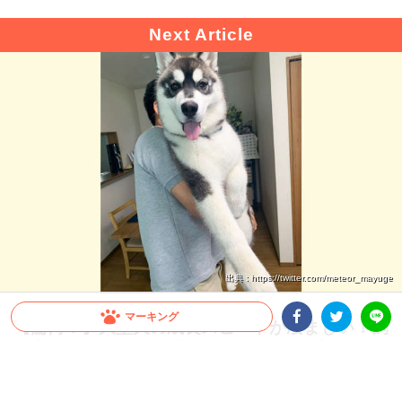
出典 : https://twitter.com/meteor_mayuge
マーキング
【驚愕！】大型犬の成長スピードが凄まじい！飼
い主さんも思わず…「これが5ヶ月の子犬ちゃん
Facebookシェア
Twitterシェア
LINE
ですか」
すぐに抱っこしていた頃が懐かしくなってしまうほど、大型犬の成長スピードは速い