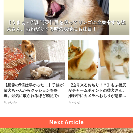
【うまぁ～(*´Д｀)♡】目を瞑ってリンゴに全集中する柴
犬さん。おねだりする時の表情にも注目！
【想像の5倍は早かった…】子猫が
【迫り来るおちり！？】もふ桃尻
柴犬ちゃんからクッションを略
がチャームポイントの柴犬さん。
奪。呆気に取られるほど瞬足で♪
撮影中にカメラへおちりが急接近
♡
ちゃいか
ちゃいか