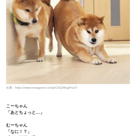
アプリで開く
閉じる
pecodogs
pecocats
いぬ部をフォロー
ねこ部をフォロー
出典 : https://www.instagram.com/p/C4QrWugPxaT/
アプリをダウンロードする
こーちゃん
「あとちょっと…」
むーちゃん
「なに！？」