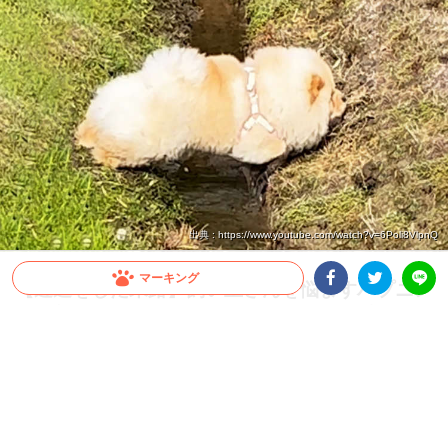
出典 : https://www.youtube.com/watch?v=6Poli8VlpnQ
マーキング
【近道をした末路】飼い主さんを悩ますハプニン
グを起こしたワンコ。 “どんくさい” のに憎めな
Facebookシェア
Twitterシェア
LINE
いッ！
パパさんに呼ばれて向かうワンコさん。しかし、遠回りするのが面倒だったのか、水
路がある直線距離を選びました。意を決して大ジャーンプッ！ と思いきや…
2024.08.14 update
ミチ