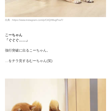
出典 : https://www.instagram.com/p/C4QrWugPxaT/
こーちゃん
「ぐぐぐ……」
強行突破に出るこーちゃん。
…をチラ見するむーちゃん(笑)
PECOアプリをダウンロード済みの方