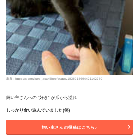
出典 : https://x.com/kuro_asari5bee/status/1836918664421142789
飼い主さんへの “好き” が爪から溢れ…
しっかり食い込んでいました(笑)
飼い主さんの投稿はこちら♪