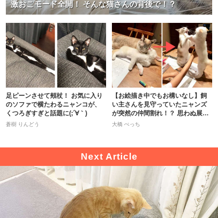
激おこモード全開！ そんな猫さんの背後で！？
足ピーンさせて頰杖！ お気に入り
【お絵描き中でもお構いなし】飼
のソファで横たわるニャンコが、
い主さんを見守っていたニャンズ
くつろぎすぎと話題に(;´∀｀)
が突然の仲間割れ！？ 思わぬ展開
に…
蒼樹 りんどう
大橋 ぺっち