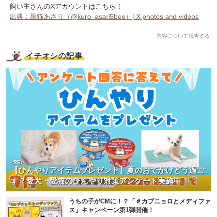
飼い主さんのXアカウントはこちら！
出典：黒猫あさり（@kuro_asari5bee）| X photos and videos
内容について報告する
イチオシの記事
<PR>
【ひんやりアイテムプレゼント】夏のおでかけどう過ご
す？愛犬・愛猫のひんやり対策アンケート実施中！
うちの子がCMに！？「＃カブニョロとメディファ
ス」キャンペーン第1弾開催！