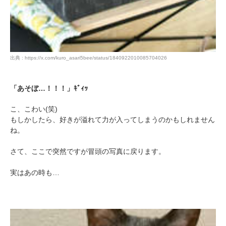
アプリをダウンロードする
出典 : https://x.com/kuro_asari5bee/status/1840922010085704026
「あそぼ…！！！」ｷﾞｨｯ
こ、こわい(笑)
もしかしたら、好きが溢れて力が入ってしまうのかもしれません
ね。
さて、ここで突然ですが冒頭の写真に戻ります。
実はあの時も…