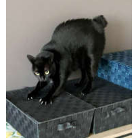
PECOアプリをダウンロード済みの方
アプリで開く
閉じる
pecodogs
pecocats
いぬ部をフォロー
ねこ部をフォロー