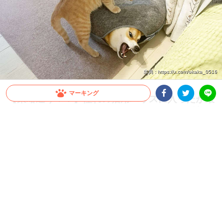
出典 : https://x.com/okaka_0516
マーキング
【策略通り！？】憧れの猫用ハウスに入ったが最
Facebookシェア
Twitterシェア
後…。身動きが取れないことをいいことに反撃開
LINE
始！
いつも仲良く遊んでいるふたりですが、猫用ハウスで身動きが取れないワンコを見つ
けると、ここぞとばかりに…(笑)
2026.04.04 update
ミチ
ニャンコに “仕留められる” ワンコ
今回ご紹介するのは、Xユーザー
@okaka_0516
さん宅の柴犬の