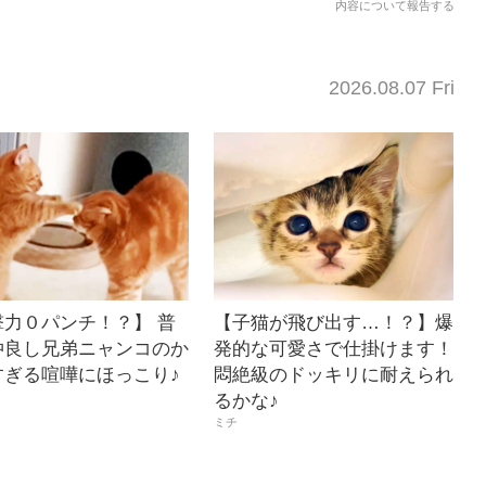
内容について報告する
2026.08.07 Fri
撃力０パンチ！？】 普
【子猫が飛び出す…！？】爆
仲良し兄弟ニャンコのか
発的な可愛さで仕掛けます！
すぎる喧嘩にほっこり♪
悶絶級のドッキリに耐えられ
るかな♪
ミチ