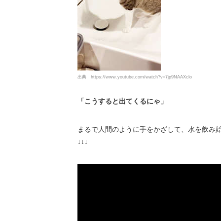
出典
https://www.youtube.com/watch?v=7jp9NAAXclo
「こうすると出てくるにゃ」
まるで人間のように手をかざして、水を飲み始
↓↓↓