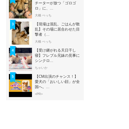
チーターが放つ「ゴロゴ
ロ」に、...
大橋 ぺっち
【現場は混乱、ごはんが散
3
乱】その場に居合わせた目
撃者（...
大橋 ぺっち
【受け継がれる天日干し
4
寝】フレブル兄妹の見事に
シンクロ...
ちゃいか
【CM出演のチャンス！】
5
愛犬の「おいしい顔」が全
国へ。...
<PR>