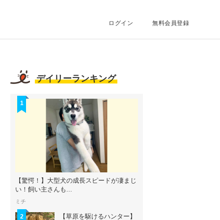
ログイン
無料会員登録
デイリーランキング
1
【驚愕！】大型犬の成長スピードが凄まじ
い！飼い主さんも...
ミチ
【草原を駆けるハンター】
2