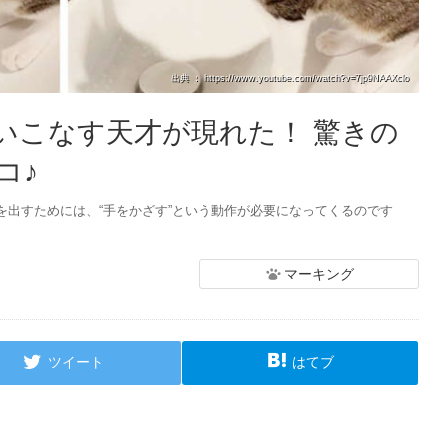
出典 ： https://www.youtube.com/watch?v=7jp9NAAXclo
いこなす天才が現れた！ 驚きの
コ♪
を出すためには、“手をかざす”という動作が必要になってくるのです
マーキング
ツイート
はてブ