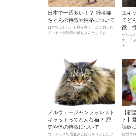
日本で一番多い！？ 雑種猫
エキ
ちゃんの特徴や性格について
てど
徴、
日本ではもっとも数が多く、よく飼われ
ているのが雑種の猫ちゃんたちです。...
ぺちゃ
め、「
キ...
ノルウェージャンフォレスト
【新
キャットってどんな猫？ 歴
ト】
史や体の特徴について
誤飲に
ゴージャスな毛並みとぱっちりとしたア
新型コ