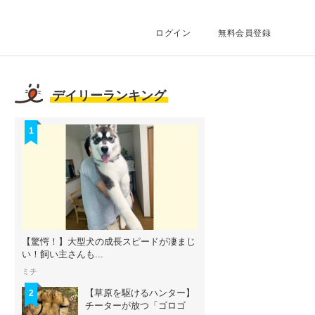
ログイン
無料会員登録
デイリーランキング
1
【驚愕！】大型犬の成長スピードが凄まじ
い！飼い主さんも...
ミチ
【草原を駆けるハンター】
2
チーターが放つ「ゴロゴ