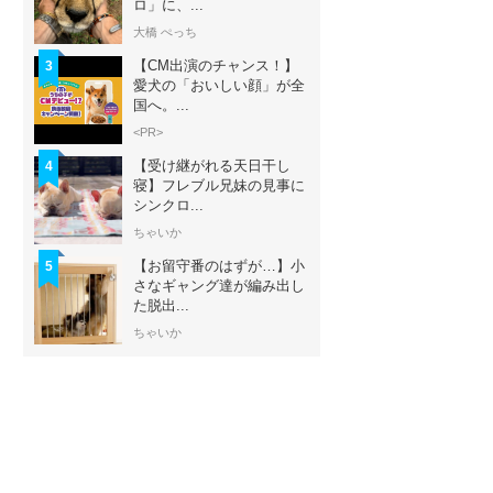
ロ」に、...
大橋 ぺっち
【CM出演のチャンス！】
3
愛犬の「おいしい顔」が全
国へ。...
<PR>
【受け継がれる天日干し
4
寝】フレブル兄妹の見事に
シンクロ...
ちゃいか
【お留守番のはずが…】小
5
さなギャング達が編み出し
た脱出...
ちゃいか