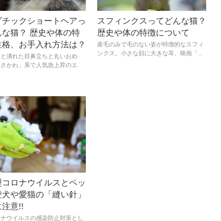
ゾチックショートヘアっ
スフィンクスってどんな猫？
んな猫？ 歴史や体の特
歴史や体の特徴について
性格、お手入れ方法は？
産毛のみで毛のない姿が特徴的なスフィ
ンクス。小さな顔に大きな耳、映画「...
んと潰れた目鼻立ちと丸いおめ
ぶさかわ」系で人気急上昇のエ
型コロナウイルスとペッ
愛犬や愛猫の「縫い針」
注意!!
ロナウイルスの感染防止対策とし