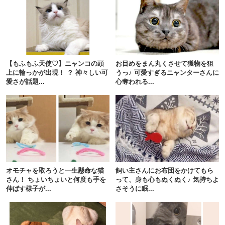
pecodogs
pecocats
いぬ部をフォロー
ねこ部をフォロー
【もふもふ天使♡】ニャンコの頭
お目めをまん丸くさせて獲物を狙
上に輪っかが出現！ ？ 神々しい可
うっ♪ 可愛すぎるニャンターさんに
愛さが話題...
心奪われる...
アプリをダウンロードする
オモチャを取ろうと一生懸命な猫
飼い主さんにお布団をかけてもら
さん！ ちょいちょいと何度も手を
って、身も心もぬくぬく♪ 気持ちよ
伸ばす様子が...
さそうに眠...