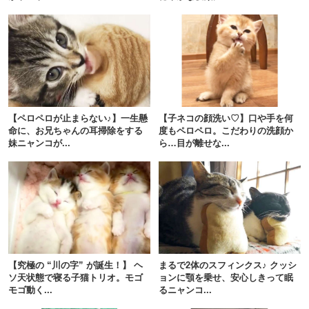
【ペロペロが止まらない♪】一生懸
【子ネコの顔洗い♡】口や手を何
命に、お兄ちゃんの耳掃除をする
度もペロペロ。こだわりの洗顔か
妹ニャンコが...
ら…目が離せな...
【究極の “川の字” が誕生！】 ヘ
まるで2体のスフィンクス♪ クッシ
ソ天状態で寝る子猫トリオ。モゴ
ョンに顎を乗せ、安心しきって眠
モゴ動く...
るニャンコ...