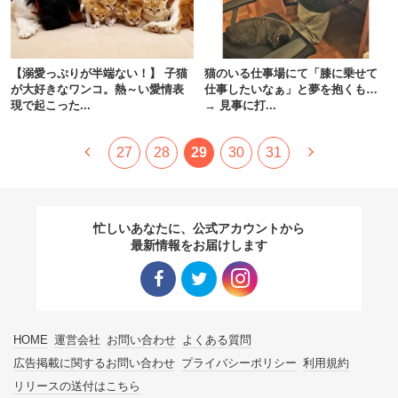
【溺愛っぷりが半端ない！】 子猫
猫のいる仕事場にて「膝に乗せて
が大好きなワンコ。熱～い愛情表
仕事したいなぁ」と夢を抱くも…
現で起こった...
→ 見事に打...
27
28
29
30
31
忙しいあなたに、公式アカウントから
最新情報をお届けします
Facebo
Twitter
Instagra
HOME
運営会社
お問い合わせ
よくある質問
ok リン
リンク
m リン
広告掲載に関するお問い合わせ
プライバシーポリシー
利用規約
リリースの送付はこちら
ク
ク