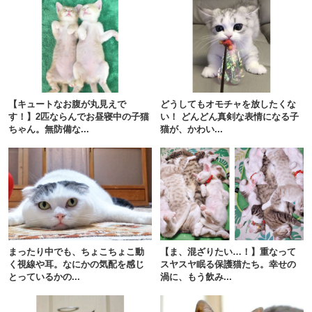
【キュートなお腹が丸見えで
どうしてもオモチャを放したくな
す！】2匹ならんでお昼寝中の子猫
い！ どんどん真剣な表情になる子
ちゃん。無防備な...
猫が、かわい...
PECOアプリをダウンロード済みの方
アプリで開く
まったり中でも、ちょこちょこ動
【ま、混ざりたい…！】重なって
閉じる
く視線や耳。なにかの気配を感じ
スヤスヤ眠る保護猫たち。幸せの
とっているかの...
渦に、もう飲み...