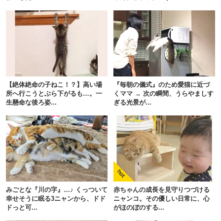
【絶体絶命の子ねこ！？】高い場
『毎朝の儀式』のため愛猫に近づ
所へ行こうとぶら下がるも…。一
くママ → 次の瞬間、うらやましす
生懸命な後ろ姿...
ぎる光景が...
みごとな『川の字』…♪ くっついて
赤ちゃんの成長を見守りつづける
幸せそうに眠る3ニャンから、ドド
ニャンコ。その優しい日常に、心
ドっと可...
がほのぼのする...