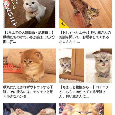
pecodogs
pecocats
いぬ部をフォロー
ねこ部をフォロー
【5月上旬の人気動画・総集編！】
【おしゃべり上手♪】飼い主さんの
動物たちのかわいさが詰まった2分
お話を聞いて、お返事してくれる
間…(*´...
ネコさん！ ...
アプリをダウンロードする
眠気にたえきれずウトウトする子
【ちまっと物陰から…】ヨチヨチ
猫。その後ろには、モソモソと動
とこちらに向かってくる子猫さ
く小さなハンタ...
ん。飼い主さんに...