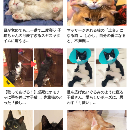
目が覚めても…一瞬で二度寝♡ 子
マッサージされる猫の『土台』に
猫ちゃんの可愛すぎるスヤスヤタ
なる猫 → しかし、自分の番になる
イムに癒やさ...
と、不満顔...
【取ってあげる！】必死にオモチ
足を広げぬいぐるみのように座る
ャに手を伸ばす子猫 → 先輩猫のと
子猫さん。愛らしいポーズに、思
った『優し...
わず「可愛い」...