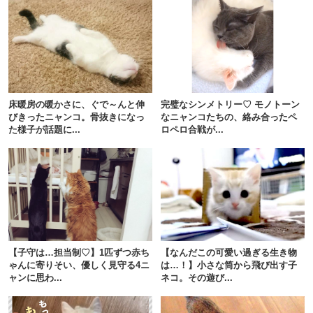
床暖房の暖かさに、ぐで～んと伸
完璧なシンメトリー♡ モノトーン
びきったニャンコ。骨抜きになっ
なニャンコたちの、絡み合ったペ
た様子が話題に...
ロペロ合戦が...
PECOアプリをダウンロード済みの方
アプリで開く
【子守は…担当制♡】1匹ずつ赤ち
【なんだこの可愛い過ぎる生き物
閉じる
ゃんに寄りそい、優しく見守る4ニ
は…！】小さな筒から飛び出す子
ャンに思わ...
ネコ。その遊び...