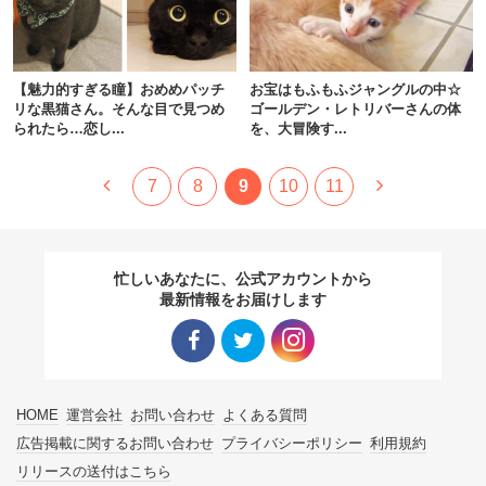
【魅力的すぎる瞳】おめめパッチ
お宝はもふもふジャングルの中☆
リな黒猫さん。そんな目で見つめ
ゴールデン・レトリバーさんの体
られたら…恋し...
を、大冒険す...
7
8
9
10
11
忙しいあなたに、公式アカウントから
最新情報をお届けします
Facebo
Twitter
Instagra
HOME
運営会社
お問い合わせ
よくある質問
ok リン
リンク
m リン
広告掲載に関するお問い合わせ
プライバシーポリシー
利用規約
リリースの送付はこちら
ク
ク