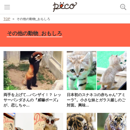
TOP
その他の動物_おもしろ
その他の動物_おもしろ
両手を上げて…バンザイ！？ レッ
日本初のスナネコの赤ちゃん“アミ
サーパンダさんの『威嚇ポーズ』
ーラ”。小さな妹とガラス越しのご
が、恋しちゃ...
対面。興味...
PECOアプリをダウンロード済みの方
アプリで開く