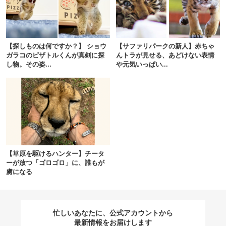
閉じる
【探しものは何ですか？】 ショウ
【サファリパークの新人】赤ちゃ
ガラコのピザトルくんが真剣に探
んトラが見せる、あどけない表情
し物。その姿...
や元気いっぱい...
pecodogs
pecocats
いぬ部をフォロー
ねこ部をフォロー
アプリをダウンロードする
【草原を駆けるハンター】チータ
ーが放つ「ゴロゴロ」に、誰もが
虜になる
忙しいあなたに、公式アカウントから
最新情報をお届けします