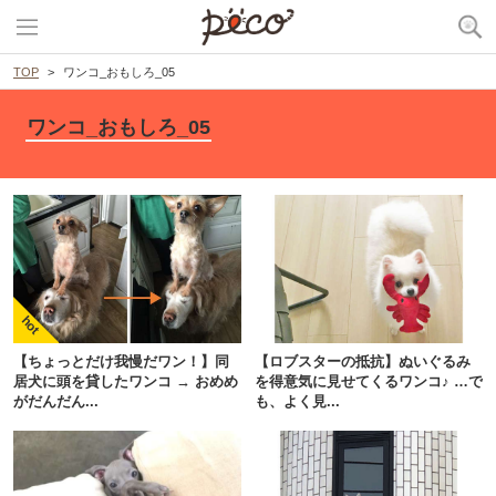
TOP
ワンコ_おもしろ_05
ワンコ_おもしろ_05
【ちょっとだけ我慢だワン！】同
【ロブスターの抵抗】ぬいぐるみ
居犬に頭を貸したワンコ → おめめ
を得意気に見せてくるワンコ♪ …で
がだんだん...
も、よく見...
PECOアプリをダウンロード済みの方
アプリで開く