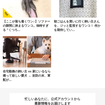
閉じる
【ここが落ち着くワン♪】ソファー
朝ごはんを買いに行く飼い主さん
の隙間に挟まるワンコ。独特すぎ
を、ジッと監視するワンコ！ 何か
る “くつろ...
を期待してい...
pecodogs
pecocats
いぬ部をフォロー
ねこ部をフォロー
アプリをダウンロードする
在宅勤務の飼い主 vs 家にいるなら
構って欲しい愛犬 → 攻防の末、軍
配が...
忙しいあなたに、公式アカウントから
最新情報をお届けします