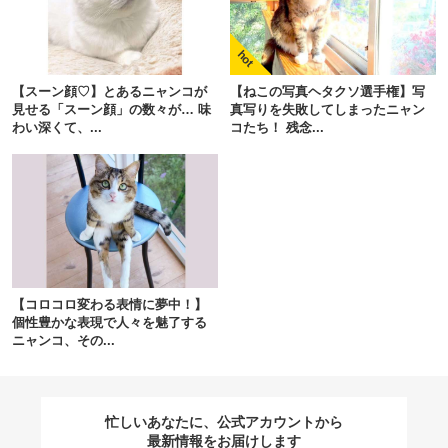
閉じる
【スーン顔♡】とあるニャンコが
【ねこの写真ヘタクソ選手権】写
見せる「スーン顔」の数々が… 味
真写りを失敗してしまったニャン
わい深くて、...
コたち！ 残念...
pecodogs
pecocats
いぬ部をフォロー
ねこ部をフォロー
アプリをダウンロードする
【コロコロ変わる表情に夢中！】
個性豊かな表現で人々を魅了する
ニャンコ、その...
忙しいあなたに、公式アカウントから
最新情報をお届けします