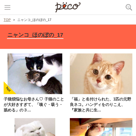
TOP
ニャンコ_ほのぼの_17
ニャンコ_ほのぼの_17
子猫煩悩なお母さん♡ 子猫のこと
「福」と名付けられた、1匹の元野
が大好きすぎて、「嗅ぐ・吸う・
良ネコ。ハンディをのりこえ、
舐める」の３...
『家族と共に生...
PECOアプリをダウンロード済みの方
アプリで開く