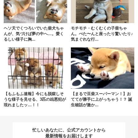
閉じる
ヘソ天でくつろいでいた柴犬ちゃ
モチモチ・むくむくの子柴ちゃ
んが、気づけば夢の中へ…。愛く
ん。ぺた〜んと座ったり驚いたり♪
るしい様子に胸...
気まぐれな行...
pecodogs
pecocats
いぬ部をフォロー
ねこ部をフォロー
アプリをダウンロードする
【もふもふ速報】今にも脱獄しそ
【まるで豆柴スーパーマン！】お
うな様子を見せる、3匹の凶悪犯が
ててが勝手に上がっちゃう！？ 誕
現れましたッ…！！
生秘話が激か...
忙しいあなたに、公式アカウントから
最新情報をお届けします