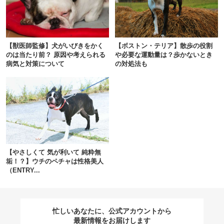
閉じる
【獣医師監修】犬がいびきをかく
【ボストン・テリア】散歩の役割
のは当たり前？ 原因や考えられる
や必要な運動量は？歩かないとき
病気と対策について
の対処法も
pecodogs
pecocats
いぬ部をフォロー
ねこ部をフォロー
アプリをダウンロードする
【やさしくて 気が利いて 純粋無
垢！？】ウチのペチャは性格美人
（ENTRY...
忙しいあなたに、公式アカウントから
最新情報をお届けします