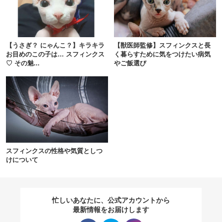
閉じる
【うさぎ？ にゃんこ？】キラキラ
【獣医師監修】スフィンクスと長
お目めのこの子は… スフィンクス
く暮らすために気をつけたい病気
♡ その魅...
やご飯選び
pecodogs
pecocats
いぬ部をフォロー
ねこ部をフォロー
アプリをダウンロードする
スフィンクスの性格や気質としつ
けについて
忙しいあなたに、公式アカウントから
最新情報をお届けします