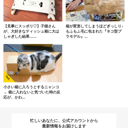
閉じる
【見事にスッポリ♡】子猫さん
箱が変形してしまうほどぎっしり♪
が、大好きなティッシュ箱に大は
もふもふ毛に包まれた『ネコ型プ
しゃぎした結果…...
ラモデル』...
pecodogs
pecocats
いぬ部をフォロー
ねこ部をフォロー
アプリをダウンロードする
小さい箱に入ろうとするニャンコ
→ 箱に入れないと気づいた時の反
応が、かわ...
忙しいあなたに、公式アカウントから
最新情報をお届けします