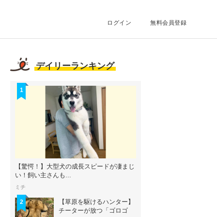
ログイン
無料会員登録
デイリーランキング
1
【驚愕！】大型犬の成長スピードが凄まじ
い！飼い主さんも...
ミチ
【草原を駆けるハンター】
2
チーターが放つ「ゴロゴ