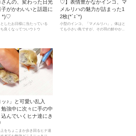
コさんの、変わった日光
♡】表情豊かなかインコ、マ
様子がかわいいと話題に
メルリハの魅力が詰まった1
｀*)♡
2枚(*´ｪ`*)
カとしたお日様に当たっている
小型のインコ、「マメルリハ」。体はと
持ち良くなってついウトウ
ても小さい鳥ですが、その羽の鮮やか...
ヨッ♪」と可愛い乱入
？勉強中に次々に手の中
り込んでいくヒナ達にき
♡
の上をちょこまか歩き回るヒナ達