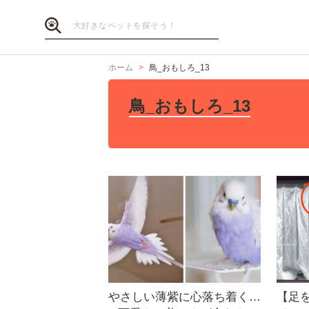
ホーム
鳥_おもしろ_13
鳥_おもしろ_13
やさしい薄紫に心落ち着く…
【足