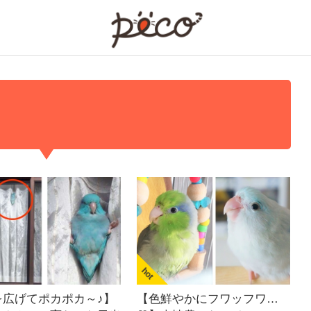
PECO
を広げてポカポカ～♪】
【色鮮やかにフワッフワ…