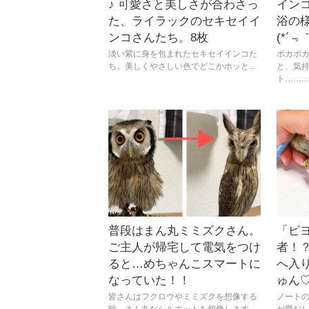
♪ 可愛さと美しさが合わさっ
イン
た、ライラックのセキセイイ
浴の
ンコさんたち。8枚
(*´﹃
淡い紫に身を包まれたセキセイインコた
ポカポ
ち。美しくやさしい色でどこかホッと...
と、気
ト……...
普段はまん丸ミミズクさん。
「ピ
ご主人が帰宅して電気をつけ
者！
ると…めちゃんこスマートに
へ入
なっていた！！
ゅん
皆さんはフクロウやミミズクを想像する
ノート