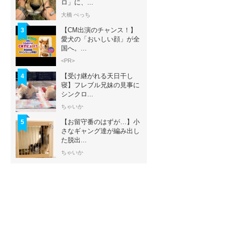
ロ」に、...
大橋 ぺっち
【CM出演のチャンス！】
3
愛犬の「おいしい顔」が全
国へ。...
<PR>
【受け継がれる天日干し
4
寝】フレブル兄妹の見事に
シンクロ...
ちゃいか
【お留守番のはずが…】小
5
さなギャング達が編み出し
た脱出...
ちゃいか