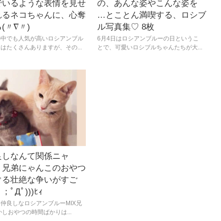
でいるような表情を見せ
の、あんな姿やこんな姿を
れるネコちゃんに、心奪
…とことん満喫する、ロシブ
(〃∇〃)
ル写真集♡ 8枚
の中でも人気が高いロシアンブル
6月4日はロシアンブルーの日というこ
はたくさんありますが、その...
とで、可愛いロシブルちゃんたちが大...
良しなんて関係ニャ
】兄弟にゃんこのおやつ
ぐる壮絶な争いがすご
 ；ﾟДﾟ)))ﾋｨ
仲良しなロシアンブルーMIX兄
かしおやつの時間ばかりは...