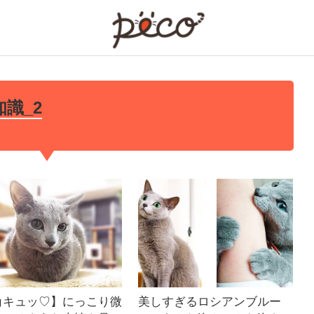
PECO
識_2
角キュッ♡】にっこり微
美しすぎるロシアンブルー