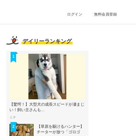
ログイン
無料会員登録
デイリーランキング
1
【驚愕！】大型犬の成長スピードが凄まじ
い！飼い主さんも...
ミチ
【草原を駆けるハンター】
2
チーターが放つ「ゴロゴ