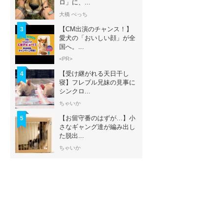
ロ」に、...
大橋 ぺっち
【CM出演のチャンス！】
3
愛犬の「おいしい顔」が全
国へ。...
<PR>
【受け継がれる天日干し
4
寝】フレブル兄妹の見事に
シンクロ...
ちゃいか
【お留守番のはずが…】小
5
さなギャング達が編み出し
た脱出...
ちゃいか