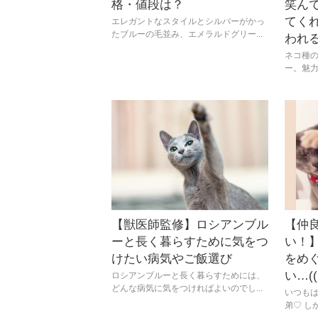
格・値段は？
笑ん
てく
エレガントなスタイルとシルバーがかっ
たブルーの毛並み、エメラルドグリー...
われる
ネコ種
ー。魅力
【獣医師監修】ロシアンブル
【仲
ーと長く暮らすために気をつ
い！
けたい病気やご飯選び
をめ
い…((
ロシアンブルーと長く暮らすためには、
どんな病気に気をつければよいのでし...
いつもは
弟♡ し