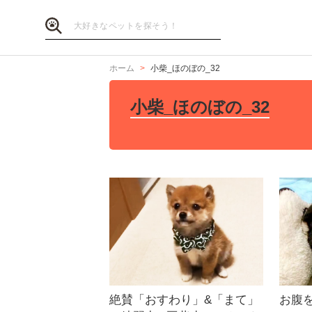
ホーム
小柴_ほのぼの_32
小柴_ほのぼの_32
絶賛「おすわり」&「まて」
お腹