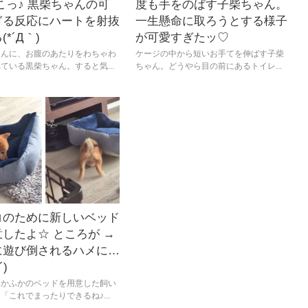
こっ♪ 黒柴ちゃんの可
度も手をのばす子柴ちゃん。
ぎる反応にハートを射抜
一生懸命に取ろうとする様子
*´Д｀)
が可愛すぎたッ♡
さんに、お腹のあたりをわちゃわ
ケージの中から短いお手てを伸ばす子柴
ている黒柴ちゃん。すると気...
ちゃん。どうやら目の前にあるトイレ...
コのために新しいベッド
したよ☆ ところが →
に遊び倒されるハメに…
´)
ふかふかのベッドを用意した飼い
「これでまったりできるね♪...