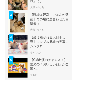
ロ」に、...
大橋 ぺっち
【現場は混乱、ごはんが散
3
乱】その場に居合わせた目
撃者（...
大橋 ぺっち
【受け継がれる天日干し
4
寝】フレブル兄妹の見事に
シンクロ...
ちゃいか
【CM出演のチャンス！】
5
愛犬の「おいしい顔」が全
国へ。...
<PR>