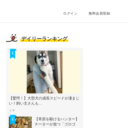
ログイン
無料会員登録
デイリーランキング
1
【驚愕！】大型犬の成長スピードが凄まじ
い！飼い主さんも...
ミチ
【草原を駆けるハンター】
2
チーターが放つ「ゴロゴ