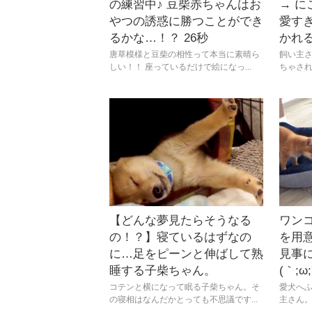
の練習中♪ 豆柴赤ちゃんはお
→ に
やつの誘惑に勝つことができ
愛す
るかな…！？ 26秒
かれる(
唐草模様と豆柴の相性って本当に素晴ら
飼い主
しい！！ 座っているだけで絵になっ...
ちゃされ
【どんな夢見たらそうなる
ワン
の！？】寝ているはずなの
を用意
に…足をピーンと伸ばして熟
見事
睡する子柴ちゃん。
(｀;ω;
コテンと横になって眠る子柴ちゃん。そ
愛犬へ
の寝相はなんだかとっても不思議です...
主さん。